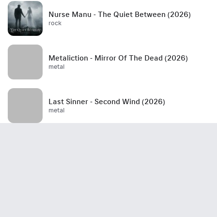
Nurse Manu - The Quiet Between (2026)
rock
Metaliction - Mirror Of The Dead (2026)
metal
Last Sinner - Second Wind (2026)
metal
Mött - Best Is Yet To Come (2026)
rock / hard rock / glam rock / 70's
John Haydock - Edge Of A Runaway Town
(2026)
rock / blues