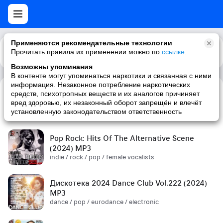
Применяются рекомендательные технологии
Прочитать правила их применении можно по
Каталог
Рекомендации
ссылке
.
Возможны упоминания
В контенте могут упоминаться наркотики и связанная с ними
информация. Незаконное потребление наркотических
средств, психотропных веществ и их аналогов причиняет
Сборник! '90s (2024) MP3
вред здоровью, их незаконный оборот запрещён и влечёт
pop / russian pop / russian / '90s
установленную законодательством ответственность
Pop Rock: Hits Of The Alternative Scene
(2024) MP3
indie / rock / pop / female vocalists
Дискотека 2024 Dance Club Vol.222 (2024)
MP3
dance / pop / eurodance / electronic