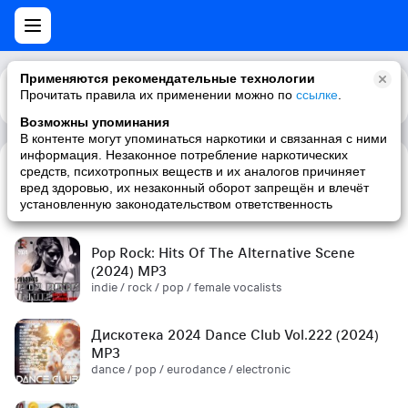
Применяются рекомендательные технологии
Прочитать правила их применении можно по
Каталог
Рекомендации
ссылке
.
Возможны упоминания
В контенте могут упоминаться наркотики и связанная с ними
информация. Незаконное потребление наркотических
средств, психотропных веществ и их аналогов причиняет
Сборник! '90s (2024) MP3
вред здоровью, их незаконный оборот запрещён и влечёт
pop / russian pop / russian / '90s
установленную законодательством ответственность
Pop Rock: Hits Of The Alternative Scene
(2024) MP3
indie / rock / pop / female vocalists
Дискотека 2024 Dance Club Vol.222 (2024)
MP3
dance / pop / eurodance / electronic