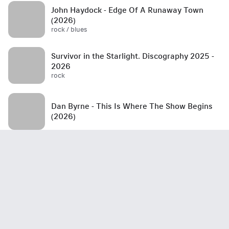
John Haydock - Edge Of A Runaway Town
(2026)
rock / blues
Survivor in the Starlight. Discography 2025 -
2026
rock
Dan Byrne - This Is Where The Show Begins
(2026)
Steel Griffin - Untitled (2026)
rock
Tommy Lee - Tommyland Rides Again (2026)
rock / hard rock / alternative / alternative rock