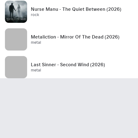
Nurse Manu - The Quiet Between (2026)
rock
Metaliction - Mirror Of The Dead (2026)
metal
Last Sinner - Second Wind (2026)
metal
Mött - Best Is Yet To Come (2026)
rock / hard rock / glam rock / 70's
John Haydock - Edge Of A Runaway Town
(2026)
rock / blues