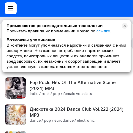
Применяются рекомендательные технологии
Прочитать правила их применении можно по
Каталог
Рекомендации
ссылке
.
Возможны упоминания
В контенте могут упоминаться наркотики и связанная с ними
информация. Незаконное потребление наркотических
средств, психотропных веществ и их аналогов причиняет
Сборник! '90s (2024) MP3
вред здоровью, их незаконный оборот запрещён и влечёт
pop / russian pop / russian / '90s
установленную законодательством ответственность
Pop Rock: Hits Of The Alternative Scene
(2024) MP3
indie / rock / pop / female vocalists
Дискотека 2024 Dance Club Vol.222 (2024)
MP3
dance / pop / eurodance / electronic