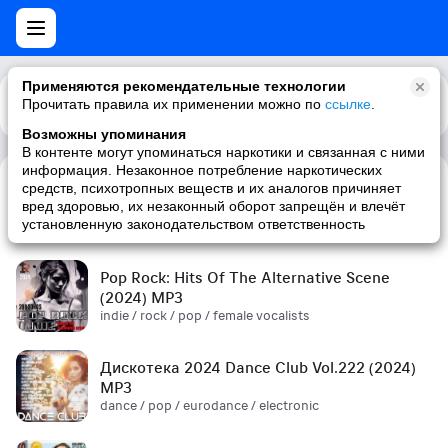
Применяются рекомендательные технологии
Прочитать правила их применении можно по
Каталог
Рекомендации
ссылке
.
Возможны упоминания
В контенте могут упоминаться наркотики и связанная с ними
информация. Незаконное потребление наркотических
средств, психотропных веществ и их аналогов причиняет
Сборник! '90s (2024) MP3
вред здоровью, их незаконный оборот запрещён и влечёт
pop / russian pop / russian / '90s
установленную законодательством ответственность
Pop Rock: Hits Of The Alternative Scene
(2024) MP3
indie / rock / pop / female vocalists
Дискотека 2024 Dance Club Vol.222 (2024)
MP3
dance / pop / eurodance / electronic