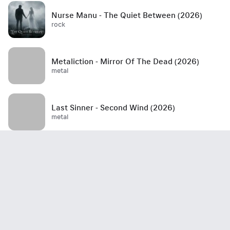
Nurse Manu - The Quiet Between (2026)
rock
Metaliction - Mirror Of The Dead (2026)
metal
Last Sinner - Second Wind (2026)
metal
Mött - Best Is Yet To Come (2026)
rock / hard rock / glam rock / 70's
John Haydock - Edge Of A Runaway Town
(2026)
rock / blues