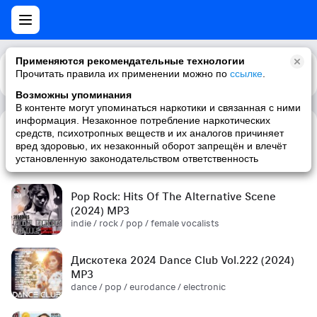
Применяются рекомендательные технологии
Прочитать правила их применении можно по
Каталог
Рекомендации
ссылке
.
Возможны упоминания
В контенте могут упоминаться наркотики и связанная с ними
информация. Незаконное потребление наркотических
средств, психотропных веществ и их аналогов причиняет
Сборник! '90s (2024) MP3
вред здоровью, их незаконный оборот запрещён и влечёт
pop / russian pop / russian / '90s
установленную законодательством ответственность
Pop Rock: Hits Of The Alternative Scene
(2024) MP3
indie / rock / pop / female vocalists
Дискотека 2024 Dance Club Vol.222 (2024)
MP3
dance / pop / eurodance / electronic