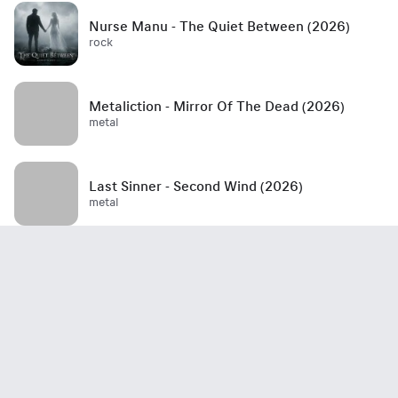
Nurse Manu - The Quiet Between (2026)
rock
Metaliction - Mirror Of The Dead (2026)
metal
Last Sinner - Second Wind (2026)
metal
Mött - Best Is Yet To Come (2026)
rock / hard rock / glam rock / 70's
John Haydock - Edge Of A Runaway Town
(2026)
rock / blues