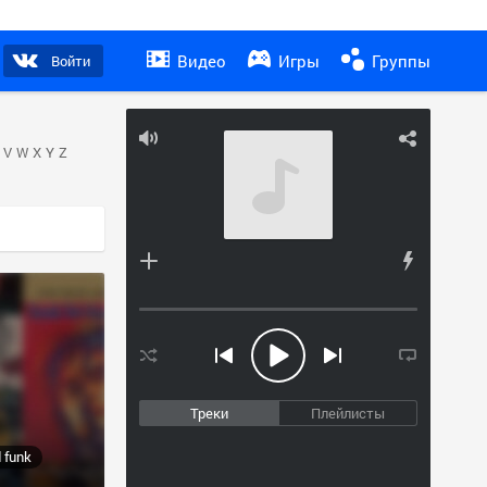
Видео
Игры
Группы
Войти
V
W
X
Y
Z
Треки
Плейлисты
d funk