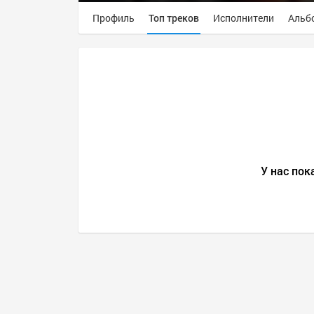
Профиль
Топ треков
Исполнители
Альб
У нас пок