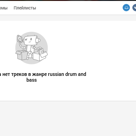
омы
Плейлисты
а нет треков в жанре russian drum and
bass