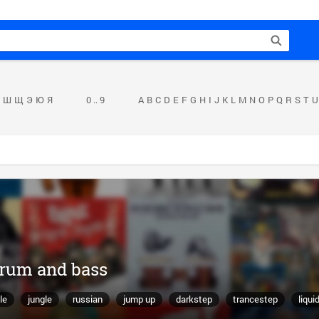
Ш
Щ
Э
Ю
Я
0 .. 9
A
B
C
D
E
F
G
H
I
J
K
L
M
N
O
P
Q
R
S
T
U
drum and bass
le
jungle
russian
jump up
darkstep
trancestep
liqui