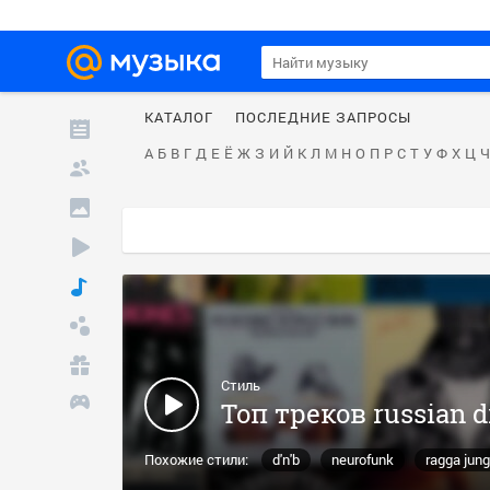
КАТАЛОГ
ПОСЛЕДНИЕ ЗАПРОСЫ
А
Б
В
Г
Д
Е
Ё
Ж
З
И
Й
К
Л
М
Н
О
П
Р
С
Т
У
Ф
Х
Ц
Ч
Стиль
Топ треков russian 
Похожие стили:
d'n'b
neurofunk
ragga jung
dubstep