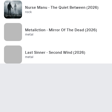
Nurse Manu - The Quiet Between (2026)
rock
Metaliction - Mirror Of The Dead (2026)
metal
Last Sinner - Second Wind (2026)
metal
Mött - Best Is Yet To Come (2026)
rock / hard rock / glam rock / 70's
John Haydock - Edge Of A Runaway Town
(2026)
rock / blues