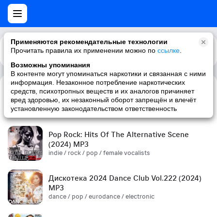
Применяются рекомендательные технологии
Прочитать правила их применении можно по
Каталог
Рекомендации
ссылке
.
Возможны упоминания
В контенте могут упоминаться наркотики и связанная с ними
информация. Незаконное потребление наркотических
средств, психотропных веществ и их аналогов причиняет
Сборник! '90s (2024) MP3
вред здоровью, их незаконный оборот запрещён и влечёт
pop / russian pop / russian / '90s
установленную законодательством ответственность
Pop Rock: Hits Of The Alternative Scene
(2024) MP3
indie / rock / pop / female vocalists
Дискотека 2024 Dance Club Vol.222 (2024)
MP3
dance / pop / eurodance / electronic