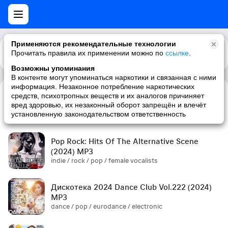
Применяются рекомендательные технологии
Прочитать правила их применении можно по
Каталог
Рекомендации
ссылке
.
Возможны упоминания
В контенте могут упоминаться наркотики и связанная с ними
информация. Незаконное потребление наркотических
средств, психотропных веществ и их аналогов причиняет
Сборник! '90s (2024) MP3
вред здоровью, их незаконный оборот запрещён и влечёт
pop / russian pop / russian / '90s
установленную законодательством ответственность
Pop Rock: Hits Of The Alternative Scene
(2024) MP3
indie / rock / pop / female vocalists
Дискотека 2024 Dance Club Vol.222 (2024)
MP3
dance / pop / eurodance / electronic