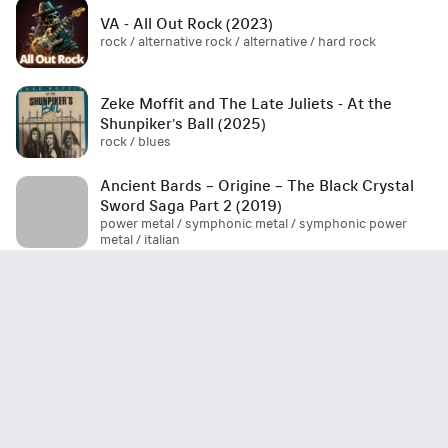
VA - All Out Rock (2023)
rock / alternative rock / alternative / hard rock
Zeke Moffit and The Late Juliets - At the
Shunpiker's Ball (2025)
rock / blues
Ancient Bards – Origine – The Black Crystal
Sword Saga Part 2 (2019)
power metal / symphonic metal / symphonic power
metal / italian
Boulevard - Be Where You Are (EP) 2026
aor / melodic rock
Marco Garau's Magic Opera - The Final Flight
(2026)
metal