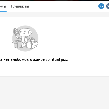
омы
Плейлисты
а нет альбомов в жанре spiritual jazz