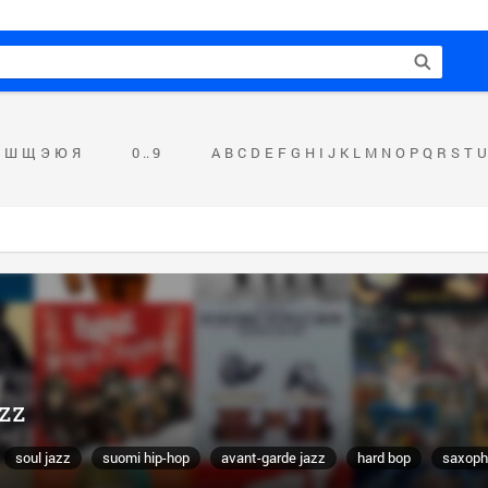
Ш
Щ
Э
Ю
Я
0 .. 9
A
B
C
D
E
F
G
H
I
J
K
L
M
N
O
P
Q
R
S
T
U
zz
soul jazz
suomi hip-hop
avant-garde jazz
hard bop
saxoph