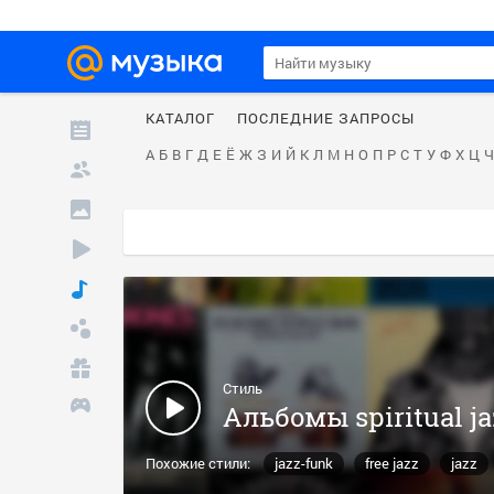
КАТАЛОГ
ПОСЛЕДНИЕ ЗАПРОСЫ
А
Б
В
Г
Д
Е
Ё
Ж
З
И
Й
К
Л
М
Н
О
П
Р
С
Т
У
Ф
Х
Ц
Ч
Стиль
Альбомы spiritual ja
Похожие стили:
jazz-funk
free jazz
jazz
post-bop
funk