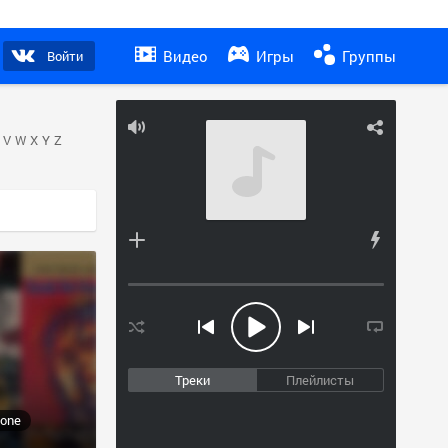
Видео
Игры
Группы
Войти
V
W
X
Y
Z
Треки
Плейлисты
one