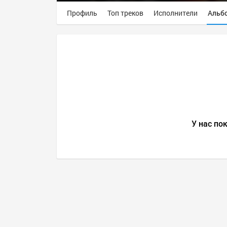
Профиль
Топ треков
Исполнители
Альб
У нас пок