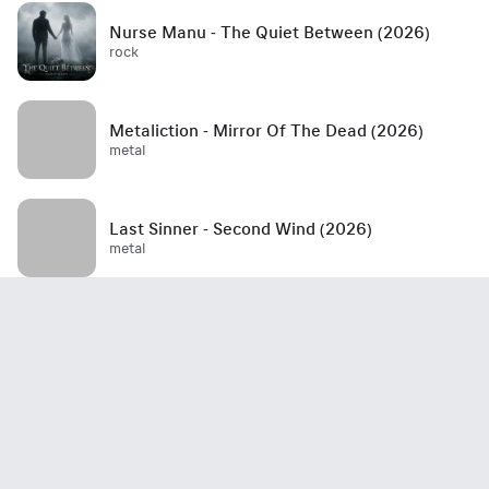
Nurse Manu - The Quiet Between (2026)
rock
Metaliction - Mirror Of The Dead (2026)
metal
Last Sinner - Second Wind (2026)
metal
Mött - Best Is Yet To Come (2026)
rock / hard rock / glam rock / 70's
John Haydock - Edge Of A Runaway Town
(2026)
rock / blues