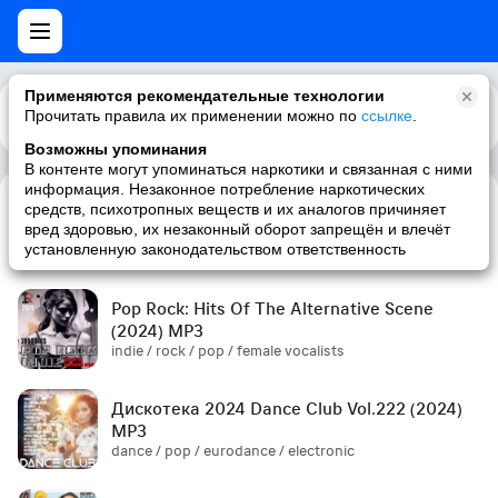
Применяются рекомендательные технологии
Прочитать правила их применении можно по
Каталог
Рекомендации
ссылке
.
Возможны упоминания
В контенте могут упоминаться наркотики и связанная с ними
информация. Незаконное потребление наркотических
средств, психотропных веществ и их аналогов причиняет
Сборник! '90s (2024) MP3
вред здоровью, их незаконный оборот запрещён и влечёт
pop / russian pop / russian / '90s
установленную законодательством ответственность
Pop Rock: Hits Of The Alternative Scene
(2024) MP3
indie / rock / pop / female vocalists
Дискотека 2024 Dance Club Vol.222 (2024)
MP3
dance / pop / eurodance / electronic