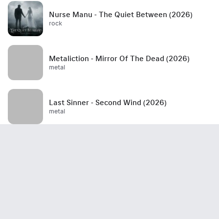
Nurse Manu - The Quiet Between (2026)
rock
Metaliction - Mirror Of The Dead (2026)
metal
Last Sinner - Second Wind (2026)
metal
Mött - Best Is Yet To Come (2026)
rock / hard rock / glam rock / 70's
John Haydock - Edge Of A Runaway Town
(2026)
rock / blues