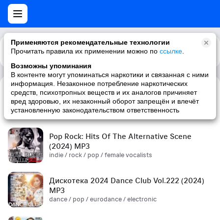
Применяются рекомендательные технологии
Прочитать правила их применении можно по
Каталог
Рекомендации
ссылке
.
Возможны упоминания
В контенте могут упоминаться наркотики и связанная с ними
информация. Незаконное потребление наркотических
средств, психотропных веществ и их аналогов причиняет
Сборник! '90s (2024) MP3
вред здоровью, их незаконный оборот запрещён и влечёт
pop / russian pop / russian / '90s
установленную законодательством ответственность
Pop Rock: Hits Of The Alternative Scene
(2024) MP3
indie / rock / pop / female vocalists
Дискотека 2024 Dance Club Vol.222 (2024)
MP3
dance / pop / eurodance / electronic