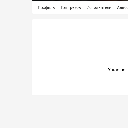
Профиль
Топ треков
Исполнители
Альб
У нас пок