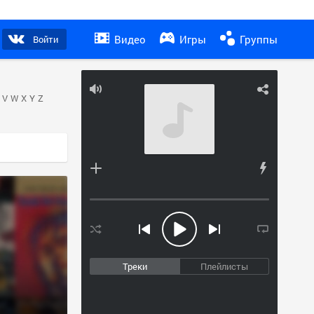
Видео
Игры
Группы
Войти
V
W
X
Y
Z
Треки
Плейлисты