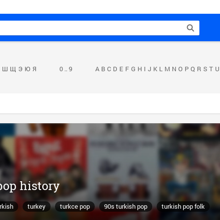
Ш
Щ
Э
Ю
Я
0 .. 9
A
B
C
D
E
F
G
H
I
J
K
L
M
N
O
P
Q
R
S
T
U
op history
rkish
turkey
turkce pop
90s turkish pop
turkish pop folk