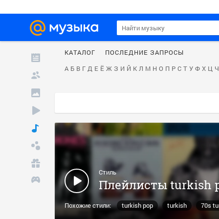
КАТАЛОГ
ПОСЛЕДНИЕ ЗАПРОСЫ
А
Б
В
Г
Д
Е
Ё
Ж
З
И
Й
К
Л
М
Н
О
П
Р
С
Т
У
Ф
Х
Ц
Ч
Стиль
Плейлисты turkish p
Похожие стили:
turkish pop
turkish
70s tu
anatolian rock
turkish folk
female vocalists