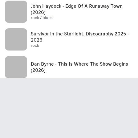
John Haydock - Edge Of A Runaway Town
(2026)
rock / blues
Survivor in the Starlight. Discography 2025 -
2026
rock
Dan Byrne - This Is Where The Show Begins
(2026)
Steel Griffin - Untitled (2026)
rock
Tommy Lee - Tommyland Rides Again (2026)
rock / hard rock / alternative / alternative rock