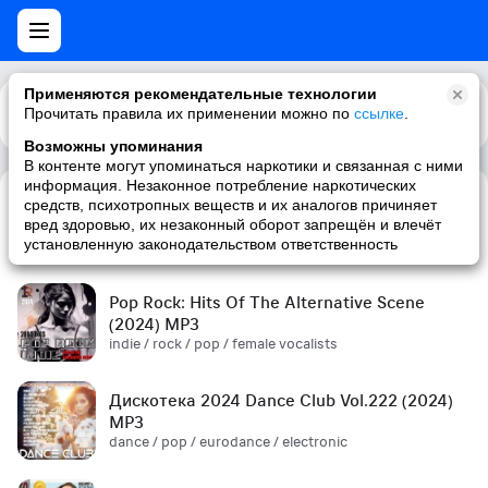
Применяются рекомендательные технологии
Прочитать правила их применении можно по
Каталог
Рекомендации
ссылке
.
Возможны упоминания
В контенте могут упоминаться наркотики и связанная с ними
информация. Незаконное потребление наркотических
средств, психотропных веществ и их аналогов причиняет
Сборник! '90s (2024) MP3
вред здоровью, их незаконный оборот запрещён и влечёт
pop / russian pop / russian / '90s
установленную законодательством ответственность
Pop Rock: Hits Of The Alternative Scene
(2024) MP3
indie / rock / pop / female vocalists
Дискотека 2024 Dance Club Vol.222 (2024)
MP3
dance / pop / eurodance / electronic