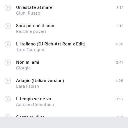
Un'estate al mare
3:14
Giuni Russo
Sarà perché ti amo
3:12
Ricchi e poveri
L''italiano (DJ Rich-Art Remix Edit)
4:30
Toto Cutugno
Non mi ami
3:47
Giorgia
Adagio (Italian version)
4:28
Lara Fabian
Il tempo se ne va
3:57
Adriano Celentano
Conto su di te
4:21
Adriano Celentano