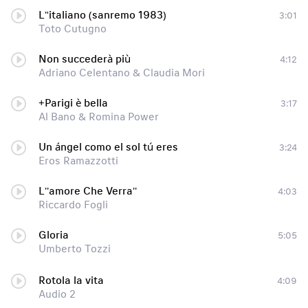
L"italiano (sanremo 1983)
3:01
Toto Cutugno
Non succederà più
4:12
Adriano Celentano & Claudia Mori
+Parigi è bella
3:17
Al Bano & Romina Power
Un ángel como el sol tú eres
3:24
Eros Ramazzotti
L''amore Che Verrа''
4:03
Riccardo Fogli
Gloria
5:05
Umberto Tozzi
Rotola la vita
4:09
Audio 2