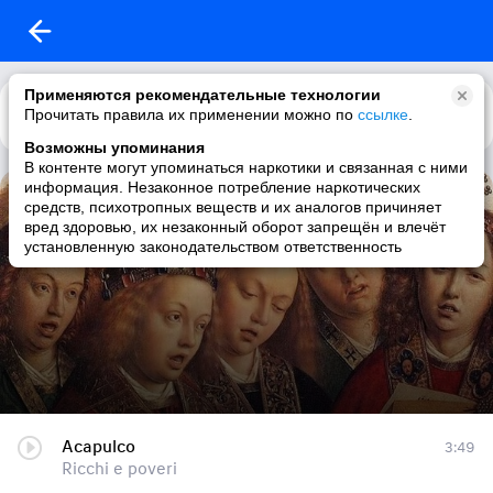
Применяются рекомендательные технологии
Прочитать правила их применении можно по
Каталог
Рекомендации
ссылке
.
Возможны упоминания
В контенте могут упоминаться наркотики и связанная с ними
информация. Незаконное потребление наркотических
Лучшие итальянские песни
средств, психотропных веществ и их аналогов причиняет
вред здоровью, их незаконный оборот запрещён и влечёт
66 треков
|
italian / pop / italian pop / female vocalists
установленную законодательством ответственность
Acapulco
3:49
Ricchi e poveri