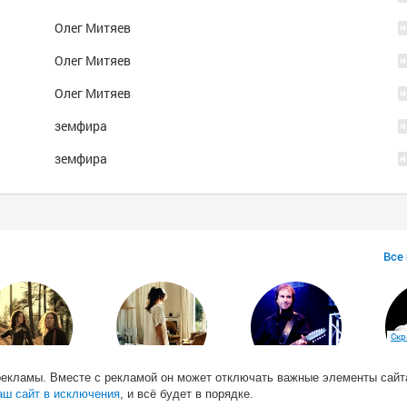
Олег Митяев
Олег Митяев
Олег Митяев
земфира
земфира
Все
Скр
рекламы. Вместе с рекламой он может отключать важные элементы сайт
Arborea
Carla Bruni
Chris de Burgh
аш сайт в исключения
, и всё будет в порядке.