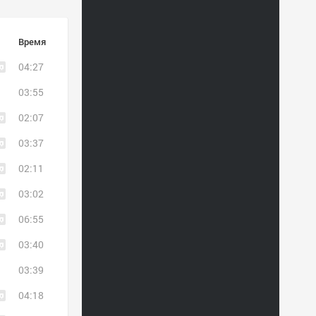
Время
04:27
03:55
02:07
03:37
02:11
03:02
06:55
03:40
03:39
04:18