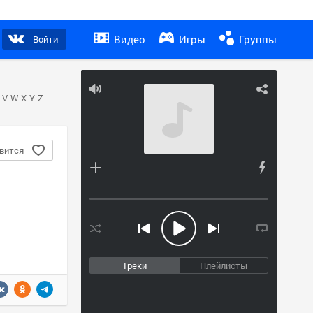
Видео
Игры
Группы
Войти
V
W
X
Y
Z
вится
Треки
Плейлисты