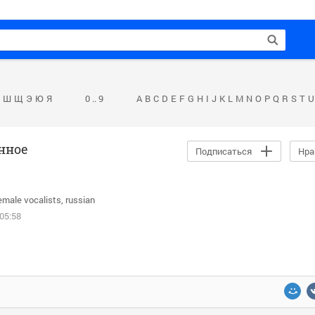
Ш
Щ
Э
Ю
Я
0 .. 9
A
B
C
D
E
F
G
H
I
J
K
L
M
N
O
P
Q
R
S
T
U
нное
Подписаться
Нра
emale vocalists
russian
05:58