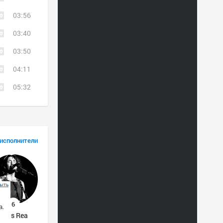
03:56
03:40
03:50
04:11
05:32
 исполнители
ыть
а.
Chris Rea