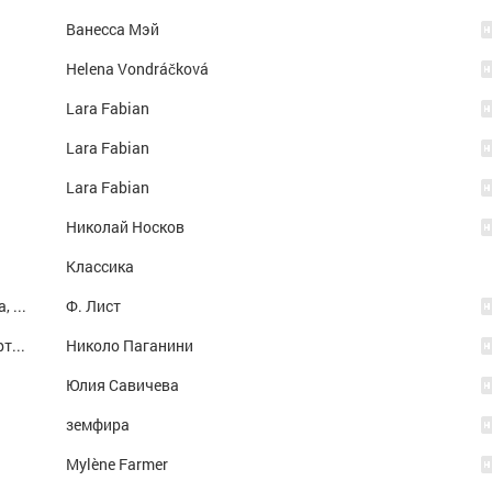
Ванесса Мэй
Helena Vondráčková
Lara Fabian
Lara Fabian
Lara Fabian
Николай Носков
Классика
Ноктюрн 'Грезы любви' (И. Добрев, скрипка, в сопр. оркестра)
Ф. Лист
Кампанелла. Рондо из скрепичного концерта № 2
Николо Паганини
Юлия Савичева
земфира
Mylène Farmer