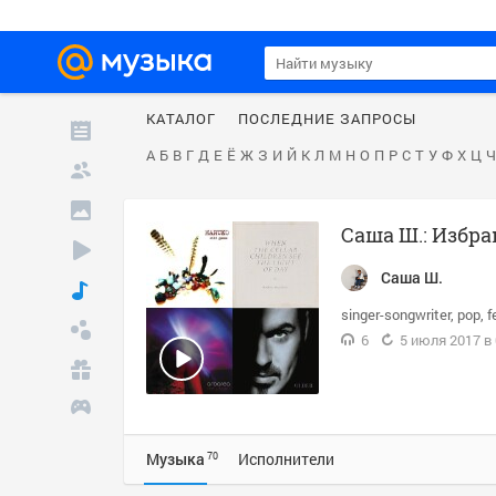
КАТАЛОГ
ПОСЛЕДНИЕ ЗАПРОСЫ
А
Б
В
Г
Д
Е
Ё
Ж
З
И
Й
К
Л
М
Н
О
П
Р
С
Т
У
Ф
Х
Ц
Ч
Саша Ш.: Избра
Саша Ш.
singer-songwriter
pop
f
6
5 июля 2017 в 
Музыка
Исполнители
70