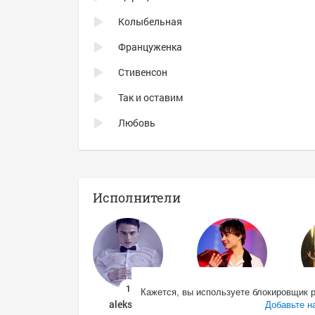
Колыбельная
Француженка
Стивенсон
Так и оставим
Любовь
Исполнители
Кажется, вы используете блокировщик 
alekseev
Alexander Rybak
Добавьте н