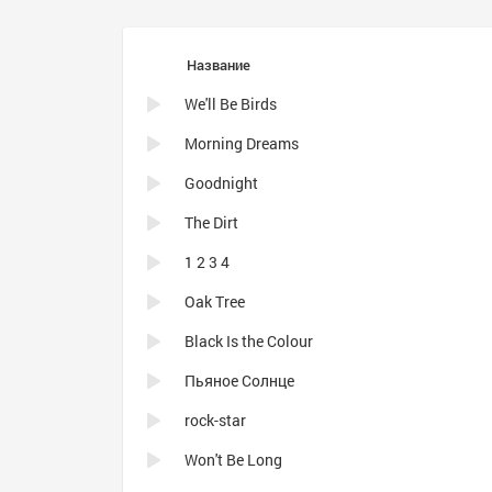
Название
We'll Be Birds
Morning Dreams
Goodnight
The Dirt
1 2 3 4
Oak Tree
Black Is the Colour
Пьяное Солнце
rock-star
Won't Be Long