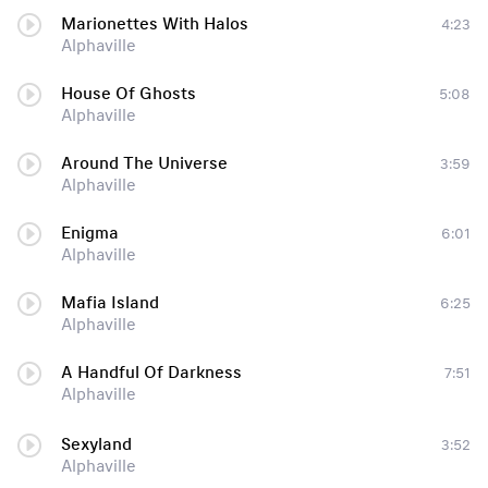
Marionettes With Halos
4:23
Alphaville
House Of Ghosts
5:08
Alphaville
Around The Universe
3:59
Alphaville
Enigma
6:01
Alphaville
Mafia Island
6:25
Alphaville
A Handful Of Darkness
7:51
Alphaville
Sexyland
3:52
Alphaville