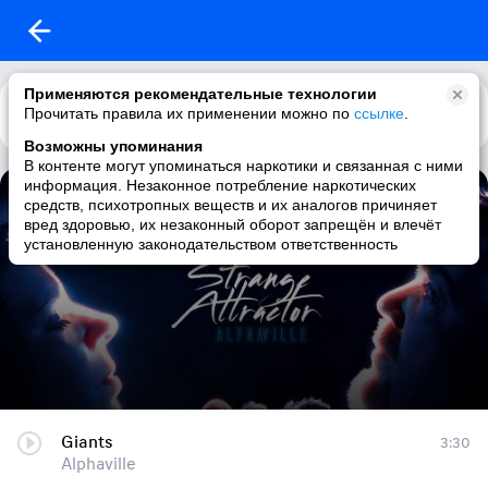
Применяются рекомендательные технологии
Прочитать правила их применении можно по
Каталог
Рекомендации
ссылке
.
Возможны упоминания
В контенте могут упоминаться наркотики и связанная с ними
информация. Незаконное потребление наркотических
Alphaville - Strange Attractor (2017) LP
средств, психотропных веществ и их аналогов причиняет
вред здоровью, их незаконный оборот запрещён и влечёт
17 треков
|
80s / new wave / synthpop / pop
установленную законодательством ответственность
Giants
3:30
Alphaville