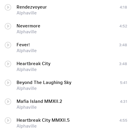
Rendezvoyeur
4:18
Alphaville
Nevermore
4:52
Alphaville
Fever!
3:48
Alphaville
Heartbreak City
3:48
Alphaville
Beyond The Laughing Sky
5:41
Alphaville
Mafia Island MMXII.2
4:31
Alphaville
Heartbreak City MMXII.5
4:55
Alphaville