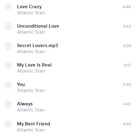
Love Crazy
4:46
Atlantic Starr
Unconditional Love
5:53
Atlantic Starr
Secret Lovers.mp3
4:24
Atlantic Starr
My Love Is Real
4:51
Atlantic Starr
You
3:50
Atlantic Starr
Always
4:47
Atlantic Starr
My Best Friend
4:50
Atlantic Starr