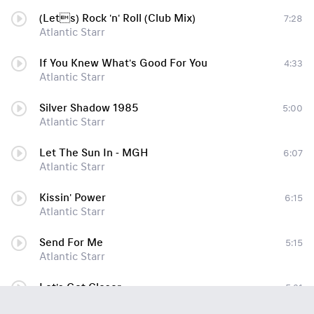
(Lets) Rock 'n' Roll (Club Mix)
7:28
Atlantic Starr
If You Knew What's Good For You
4:33
Atlantic Starr
Silver Shadow 1985
5:00
Atlantic Starr
Let The Sun In - MGH
6:07
Atlantic Starr
Kissin' Power
6:15
Atlantic Starr
Send For Me
5:15
Atlantic Starr
Let's Get Closer
5:21
Atlantic Starr