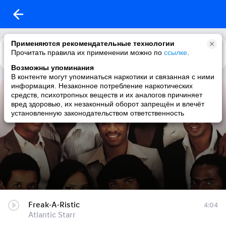
Применяются рекомендательные технологии
Прочитать правила их применении можно по
Каталог
Рекомендации
ссылке
.
Возможны упоминания
В контенте могут упоминаться наркотики и связанная с ними
информация. Незаконное потребление наркотических
Atlantic Starr.
средств, психотропных веществ и их аналогов причиняет
вред здоровью, их незаконный оборот запрещён и влечёт
27 треков
|
soul / rnb / 80s / funk
установленную законодательством ответственность
Freak-A-Ristic
4:04
Atlantic Starr