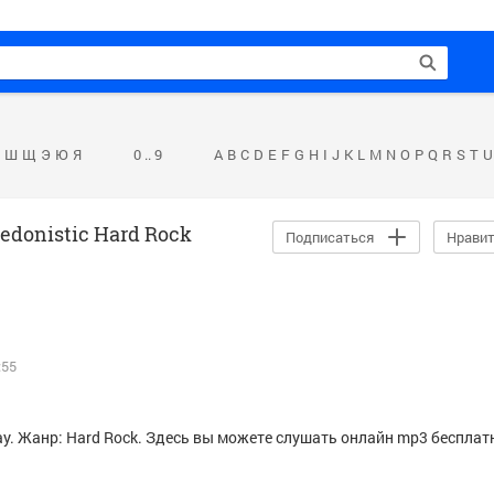
Ш
Щ
Э
Ю
Я
0 .. 9
A
B
C
D
E
F
G
H
I
J
K
L
M
N
O
P
Q
R
S
T
U
edonistic Hard Rock
Подписаться
Нрави
:55
way. Жанр: Hard Rock. Здесь вы можете слушать онлайн mp3 бесплатн