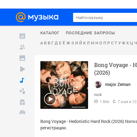
КАТАЛОГ
ПОСЛЕДНИЕ ЗАПРОСЫ
А
Б
В
Г
Д
Е
Ё
Ж
З
И
Й
К
Л
М
Н
О
П
Р
С
Т
У
Ф
Х
Ц
Ч
Bong Voyage - H
(2026)
major Zeman
rock
1 866
7 мая в 12
Bong Voyage - Hedonistic Hard Rock (2026) Nor
регистрации.