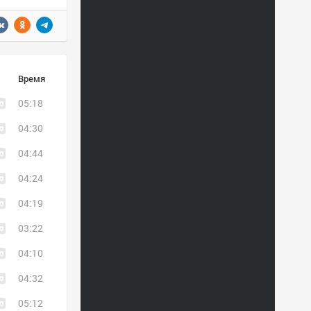
Время
05:18
04:30
04:44
04:24
04:19
03:22
04:10
04:32
05:12