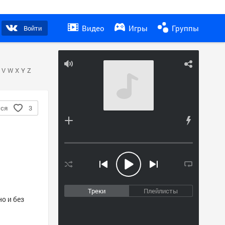
Видео
Игры
Группы
Войти
V
W
X
Y
Z
тся
3
Треки
Плейлисты
о и без