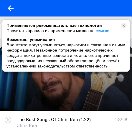
Применяются рекомендательные технологии
Прочитать правила их применении можно по
Каталог
Рекомендации
ссылке
.
Возможны упоминания
В контенте могут упоминаться наркотики и связанная с ними
информация. Незаконное потребление наркотических
Chris Rea (collection)
средств, психотропных веществ и их аналогов причиняет
вред здоровью, их незаконный оборот запрещён и влечёт
64 трека
|
rock / blues / classic rock / soft rock
установленную законодательством ответственность
The Best Songs Of Chris Rea (1:22)
1:22:15
Chris Rea