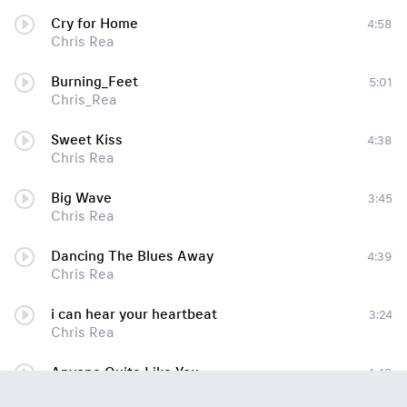
Cry for Home
4:58
Chris Rea
Burning_Feet
5:01
Chris_Rea
Sweet Kiss
4:38
Chris Rea
Big Wave
3:45
Chris Rea
Dancing The Blues Away
4:39
Chris Rea
i can hear your heartbeat
3:24
Chris Rea
Anyone Quite Like You
4:49
Chris Rea