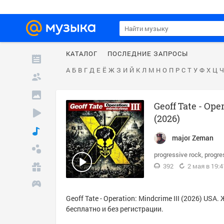
КАТАЛОГ
ПОСЛЕДНИЕ ЗАПРОСЫ
А
Б
В
Г
Д
Е
Ё
Ж
З
И
Й
К
Л
М
Н
О
П
Р
С
Т
У
Ф
Х
Ц
Ч
Geoff Tate - Ope
(2026)
major Zeman
progressive rock
progre
392
2 мая в 19:4
Geoff Tate - Operation: Mindcrime III (2026) US
бесплатно и без регистрации.