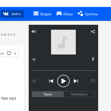
Видео
Игры
Группы
Войти
V
W
X
Y
Z
тся
5
Треки
Плейлисты
 Tate
, mp3