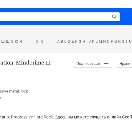
Ш
Щ
Э
Ю
Я
0 .. 9
A
B
C
D
E
F
G
H
I
J
K
L
M
N
O
P
Q
R
S
T
U
ration: Mindcrime III
Подписаться
Нрави
ssive metal
rock
1
A. Жанр: Progressive Hard Rock. Здесь вы можете слушать онлайн
Geoff