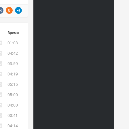
Время
01:03
04:42
03:59
04:19
05:15
05:00
04:00
00:41
04:14