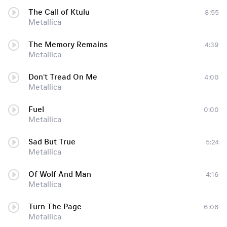
The Call of Ktulu
8:55
Metallica
The Memory Remains
4:39
Metallica
Don't Tread On Me
4:00
Metallica
Fuel
0:00
Metallica
Sad But True
5:24
Metallica
Of Wolf And Man
4:16
Metallica
Turn The Page
6:06
Metallica