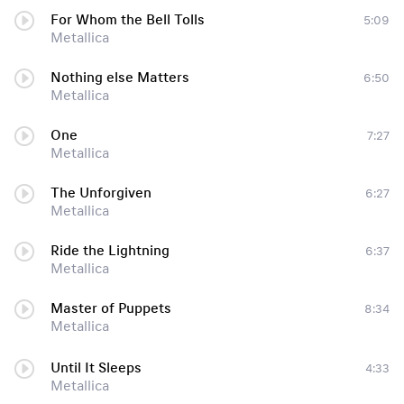
For Whom the Bell Tolls
5:09
Metallica
Nothing else Matters
6:50
Metallica
One
7:27
Metallica
The Unforgiven
6:27
Metallica
Ride the Lightning
6:37
Metallica
Master of Puppets
8:34
Metallica
Until It Sleeps
4:33
Metallica