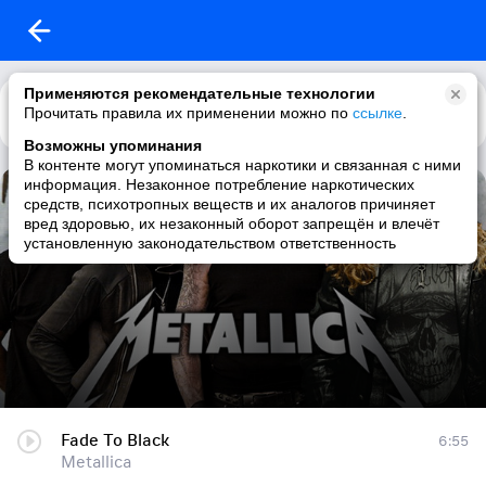
Применяются рекомендательные технологии
Прочитать правила их применении можно по
Каталог
Рекомендации
ссылке
.
Возможны упоминания
В контенте могут упоминаться наркотики и связанная с ними
информация. Незаконное потребление наркотических
Metallica
средств, психотропных веществ и их аналогов причиняет
вред здоровью, их незаконный оборот запрещён и влечёт
21 трек
|
thrash metal / metal / heavy metal / hard rock
установленную законодательством ответственность
Fade To Black
6:55
Metallica