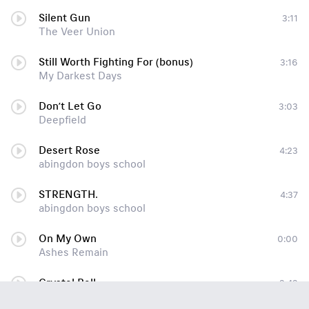
Silent Gun
3:11
The Veer Union
Still Worth Fighting For (bonus)
3:16
My Darkest Days
Don’t Let Go
3:03
Deepfield
Desert Rose
4:23
abingdon boys school
STRENGTH.
4:37
abingdon boys school
On My Own
0:00
Ashes Remain
Crystal Ball
3:43
I See Stars