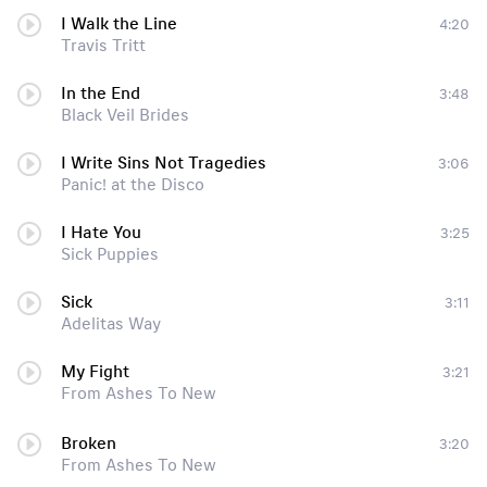
I Walk the Line
4:20
Travis Tritt
In the End
3:48
Black Veil Brides
I Write Sins Not Tragedies
3:06
Panic! at the Disco
I Hate You
3:25
Sick Puppies
Sick
3:11
Adelitas Way
My Fight
3:21
From Ashes To New
Broken
3:20
From Ashes To New