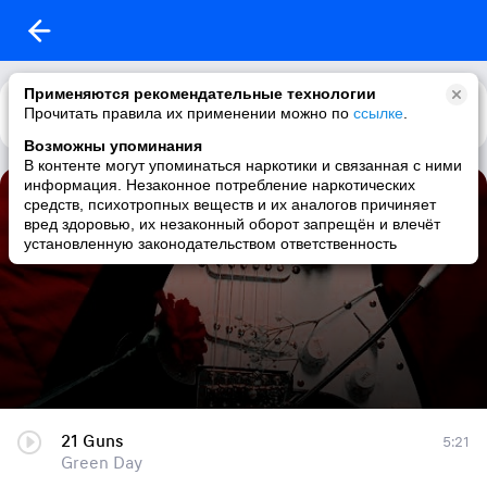
Применяются рекомендательные технологии
Прочитать правила их применении можно по
Каталог
Рекомендации
ссылке
.
Возможны упоминания
В контенте могут упоминаться наркотики и связанная с ними
информация. Незаконное потребление наркотических
♥rocĸ♥
средств, психотропных веществ и их аналогов причиняет
вред здоровью, их незаконный оборот запрещён и влечёт
142 трека
|
alternative rock / rapcore / rock / screamo
установленную законодательством ответственность
21 Guns
5:21
Green Day