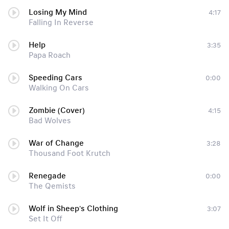
Losing My Mind
4:17
Falling In Reverse
Help
3:35
Papa Roach
Speeding Cars
0:00
Walking On Cars
Zombie (Cover)
4:15
Bad Wolves
War of Change
3:28
Thousand Foot Krutch
Renegade
0:00
The Qemists
Wolf in Sheep's Clothing
3:07
Set It Off