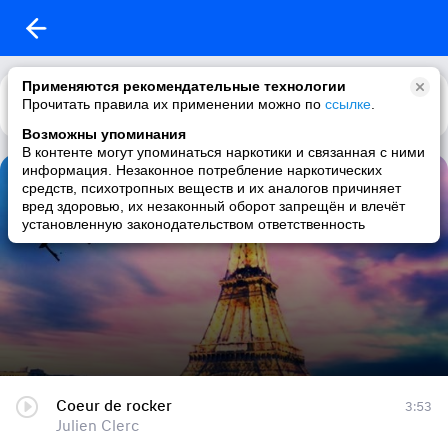
Применяются рекомендательные технологии
Прочитать правила их применении можно по
Каталог
Рекомендации
ссылке
.
Возможны упоминания
В контенте могут упоминаться наркотики и связанная с ними
информация. Незаконное потребление наркотических
VA - French Soft Music ....
средств, психотропных веществ и их аналогов причиняет
вред здоровью, их незаконный оборот запрещён и влечёт
20 треков
|
french / male vocalists / soft rock / pop
установленную законодательством ответственность
Coeur de rocker
3:53
Julien Clerc