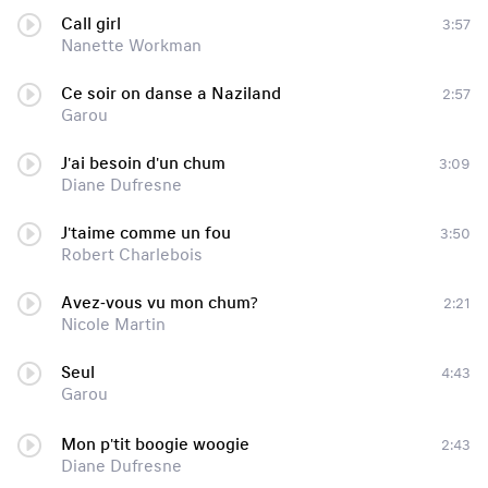
Call girl
3:57
Nanette Workman
Ce soir on danse а Naziland
2:57
Garou
J'ai besoin d'un chum
3:09
Diane Dufresne
J'taime comme un fou
3:50
Robert Charlebois
Avez-vous vu mon chum?
2:21
Nicole Martin
Seul
4:43
Garou
Mon p'tit boogie woogie
2:43
Diane Dufresne