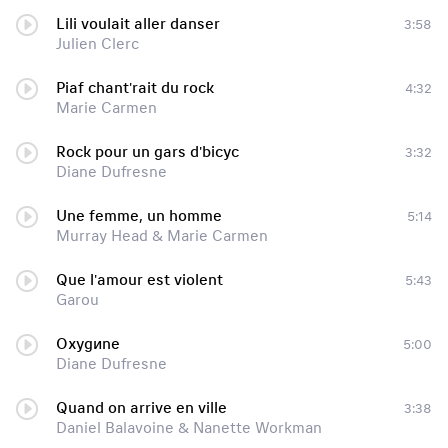
Lili voulait aller danser
3:58
Julien Clerc
Piaf chant'rait du rock
4:32
Marie Carmen
Rock pour un gars d'bicyc
3:32
Diane Dufresne
Une femme, un homme
5:14
Murray Head & Marie Carmen
Que l'amour est violent
5:43
Garou
Oxygиne
5:00
Diane Dufresne
Quand on arrive en ville
3:38
Daniel Balavoine & Nanette Workman