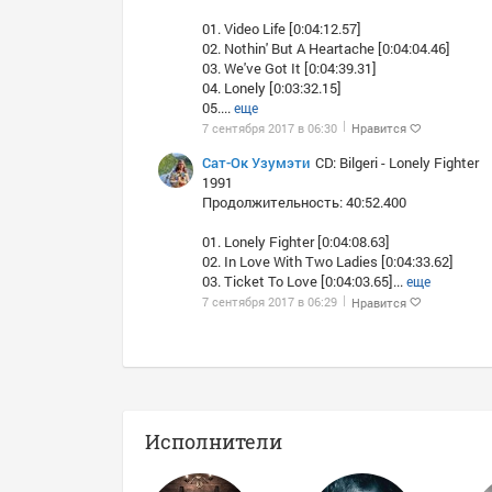
01. Video Life [0:04:12.57]
02. Nothin' But A Heartache [0:04:04.46]
03. We've Got It [0:04:39.31]
04. Lonely [0:03:32.15]
05.
...
еще
7 сентября 2017 в 06:30
Нравится
Сат-Ок Узумэти
CD: Bilgeri - Lonely Fighter
1991
Продолжительность: 40:52.400
01. Lonely Fighter [0:04:08.63]
02. In Love With Two Ladies [0:04:33.62]
03. Ticket To Love [0:04:03.65]
...
еще
7 сентября 2017 в 06:29
Нравится
Исполнители