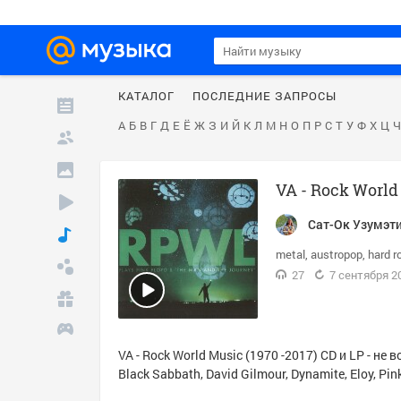
КАТАЛОГ
ПОСЛЕДНИЕ ЗАПРОСЫ
А
Б
В
Г
Д
Е
Ё
Ж
З
И
Й
К
Л
М
Н
О
П
Р
С
Т
У
Ф
Х
Ц
Ч
VA - Rock World 
Сат-Ок Узумэт
metal
austropop
hard r
27
7 сентября 20
VA - Rock World Music (1970 -2017) CD и LP - 
Black Sabbath
,
David Gilmour
,
Dynamite
,
Eloy
,
Pin