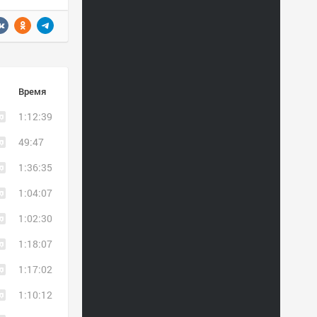
Время
1:12:39
49:47
1:36:35
1:04:07
1:02:30
1:18:07
1:17:02
1:10:12