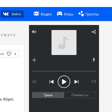
Видео
Игры
Группы
Войти
V
W
X
Y
Z
тся
4
Треки
Плейлисты
x
,
Bilgeri
,