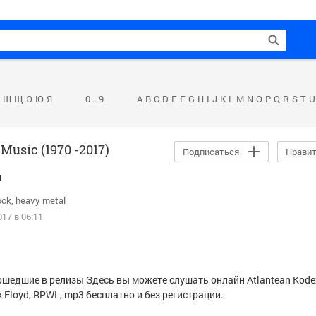
Ш
Щ
Э
Ю
Я
0 .. 9
A
B
C
D
E
F
G
H
I
J
K
L
M
N
O
P
Q
R
S
T
U
Music (1970 -2017)
Подписаться
Нрави
и
ock
heavy metal
17 в 06:11
не вошедшие в релизы Здесь вы можете слушать онлайн
Atlantean Kode
k Floyd
,
RPWL
, mp3 бесплатно и без регистрации.