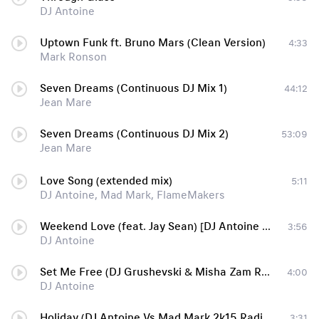
DJ Antoine
Uptown Funk ft. Bruno Mars (Clean Version)
4:33
Mark Ronson
Seven Dreams (Continuous DJ Mix 1)
44:12
Jean Mare
Seven Dreams (Continuous DJ Mix 2)
53:09
Jean Mare
Love Song (extended mix)
5:11
DJ Antoine, Mad Mark, FlameMakers
Weekend Love (feat. Jay Sean) [DJ Antoine Vs Mad Mark 2k16 Album Version]
3:56
DJ Antoine
Set Me Free (DJ Grushevski & Misha Zam Remix)
4:00
DJ Antoine
Holiday (DJ Antoine Vs Mad Mark 2k15 Radio Edit) (feat. Akon)
3:31