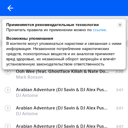
Применяются рекомендательные технологии
Прочитать правила их применении можно по
ссылке
.
Возможны упоминания
В контенте могут упоминаться наркотики и связанная с ними
информация. Незаконное потребление наркотических
Uptown Funk
4:30
средств, психотропных веществ и их аналогов причиняет
Mark Ronson
вред здоровью, их незаконный оборот запрещён и влечёт
установленную законодательством ответственность
Ooh Wee (feat. Ghostface Killah & Nate Dogg) (radio edit)
3:30
Mark Ronson
Arabian Adventure (DJ Savin & DJ Alex Pushkarev Remix) (Radio Version)
3:01
DJ Antoine
Arabian Adventure (DJ Savin & DJ Alex Pushkarev Remix) (Radio Version)
3:01
DJ Antoine
Arabian Adventure (DJ Savin & DJ Alex Pushkarev Remix) (Radio Version)
3:01