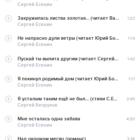
Сергей Есенин
Закружилась листва золотая... (читает Валерий Трошин)
1:23
Сергей Есенин
Не напрасно дули ветры (читает Юрий Богатырёв)
1:14
Сергей Есенин
Пускай ты выпита другим (читает Сергей Безруков)
1:42
Сергей Есенин
Я покинул родимый дом (читает Юрий Богатырёв)
1:17
Сергей Есенин
Я усталым таким ещё не был... (стихи С.Есенина)
2:45
Сергей Безруков
Мне осталась одна забава
4:20
Сергей Есенин
Над окошком месяц (романс)
3:18