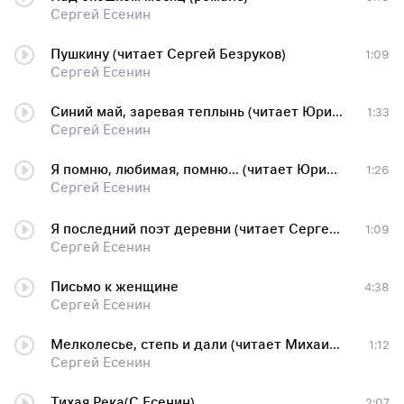
Сергей Есенин
Пушкину (читает Сергей Безруков)
1:09
Сергей Есенин
Синий май, заревая теплынь (читает Юрий Богатырёв)
1:33
Сергей Есенин
Я помню, любимая, помню… (читает Юрий Богатырёв)
1:26
Сергей Есенин
Я последний поэт деревни (читает Сергей Безруков)
1:09
Сергей Есенин
Письмо к женщине
4:38
Сергей Есенин
Мелколесье, степь и дали (читает Михаил Ульянов)
1:12
Сергей Есенин
Тихая Река(С.Есенин)
2:07