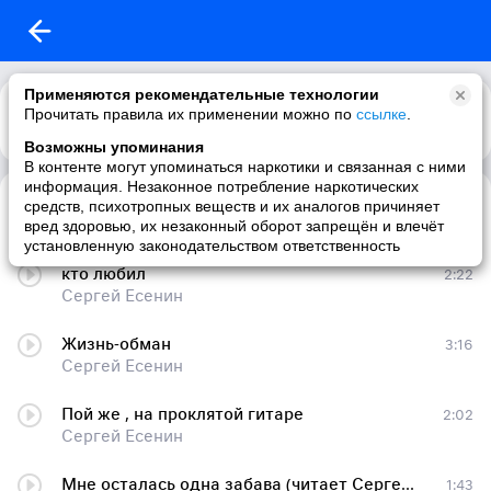
Применяются рекомендательные технологии
Прочитать правила их применении можно по
ссылке
.
Возможны упоминания
В контенте могут упоминаться наркотики и связанная с ними
информация. Незаконное потребление наркотических
Не жалею, не зову, не плачу
3:03
средств, психотропных веществ и их аналогов причиняет
Сергей Есенин
вред здоровью, их незаконный оборот запрещён и влечёт
установленную законодательством ответственность
кто любил
2:22
Сергей Есенин
Жизнь-обман
3:16
Сергей Есенин
Пой же , на проклятой гитаре
2:02
Сергей Есенин
Мне осталась одна забава (читает Сергей Безруков)
1:43