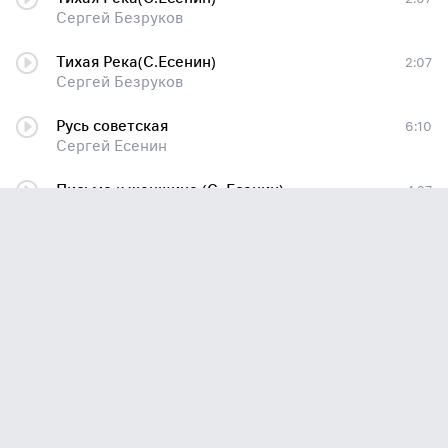
Сергей Безруков
Тихая Река(С.Есенин)
2:07
Сергей Безруков
Русь советская
6:10
Сергей Есенин
Письмо к женщине (С. Есенин)
4:37
Сергей Безруков
Я иду долиной. На затылке кепи… (читает Юрий Богатырёв)
2:53
Сергей Есенин
За горами, за жёлтыми долами (читает Сергей Безруков)
1:08
Сергей Есенин
Вечер черные брови насопил (vk.com/poeti)
1:34
Сергей Есенин