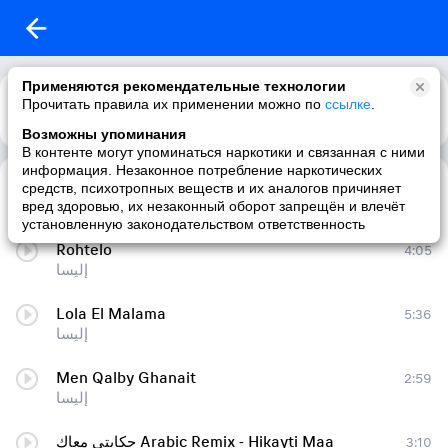
Применяются рекомендательные технологии
Прочитать правила их применении можно по
ссылке
.
Возможны упоминания
В контенте могут упоминаться наркотики и связанная с ними
информация. Незаконное потребление наркотических
Te3Ebt Minnak
5:02
средств, психотропных веществ и их аналогов причиняет
إليسا
вред здоровью, их незаконный оборот запрещён и влечёт
установленную законодательством ответственность
Rohtelo
4:05
إليسا
Lola El Malama
5:36
إليسا
Men Qalby Ghanait
2:59
إليسا
حكايتي معاك Arabic Remix - Hikayti Maa
3:10