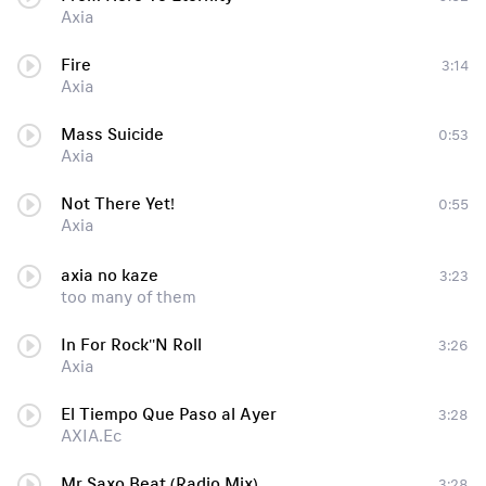
Axia
Fire
3:14
Axia
Mass Suicide
0:53
Axia
Not There Yet!
0:55
Axia
axia no kaze
3:23
too many of them
In For Rock''N Roll
3:26
Axia
El Tiempo Que Paso al Ayer
3:28
AXIA.Ec
Mr Saxo Beat (Radio Mix)
3:28