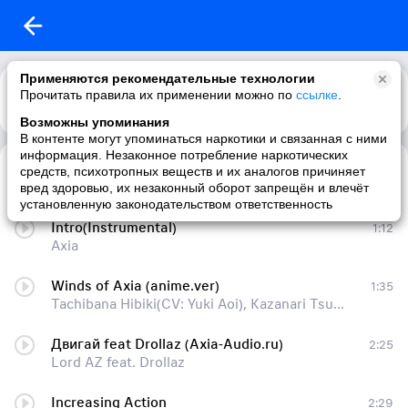
Применяются рекомендательные технологии
Прочитать правила их применении можно по
ссылке
.
Возможны упоминания
В контенте могут упоминаться наркотики и связанная с ними
информация. Незаконное потребление наркотических
Глаза любви (Axia-Audios.ru)
3:58
средств, психотропных веществ и их аналогов причиняет
Макс Покровский
вред здоровью, их незаконный оборот запрещён и влечёт
установленную законодательством ответственность
Intro(Instrumental)
1:12
Axia
Winds of Axia (anime.ver)
1:35
Tachibana Hibiki(CV: Yuki Aoi), Kazanari Tsubasa(CV: Mizuki Nana), Yukine Chris(CV: Takagaki Ayahi) & Maria Cadenzavna Eve(CV: Yoko Hikasa),Tsukuyomi Shirabe(CV: Nanjou Yoshino), Akatsuki Kirika(CV: Ai Kayano)
Двигай feat Drollaz (Axia-Audio.ru)
2:25
Lord AZ feat. Drollaz
Increasing Action
2:29