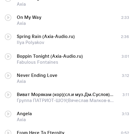
Axia
On My Way
2:33
Axia
Spring Rain (Axia-Audio.ru)
2:36
Ilya Polyakov
Boppin Tonight (Axia-Audio.ru)
3:01
Fabulous Fontaines
Never Ending Love
3:12
Axia
Виват Морякам (кор)(сл.и муз.Дм.Суслов)(ар.ЮА)(30.05.2019) (Axia-Audios.ru)
3:11
Группа ПАТРИОТ-ШОУ(Вячеслав Малков-вокал)
Angela
3:13
Axia
From Here To Eternity
0:52