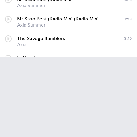
Axia Summer
Mr Saxo Beat (Radio Mix) (Radio Mix)
3:28
Axia Summer
The Savege Ramblers
3:32
Axia
It Ain''t Love
3:34
Axia
/The Savage Ramblers
3:34
Axia
Smooth
3:52
Axia
Hallelujah
3:42
Axia