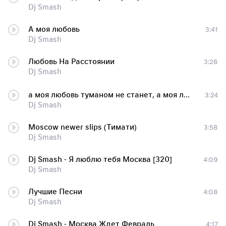
Dj Smash
А моя любовь
3:41
Dj Smash
Любовь На Расстоянии
3:26
Dj Smash
а моя любовь туманом не станет, а моя любовь туманом не станет
3:24
Dj Smash
Moscow newer slips (Тимати)
3:58
Dj Smash
Dj Smash - Я люблю тебя Москва [320]
4:09
Dj Smash
Лучшие Песни
4:08
Dj Smash
Dj Smash - Москва Ждет Февраль
4:17