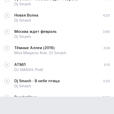
Dj Smash
Новая Волна
4:20
Dj Smash
Москва ждет февраль
3:56
Dj Smash
Тёмные Аллеи (2016)
3:24
Моя Мишель feat. DJ Smash
АТМЛ
3:15
DJ SMASH, Poët
Dj Smash - В небе птица
3:30
Dj Smash
RendezVous
3:02
Dj Smash
Москва ждет февраль от DJ Vovan ОБНОВЛЯЕМУЮ КОЛЛЕКЦИЮ МУЗЫКИ С РУССКОГО РАДИО + ЕЖЕНЕДЕЛЬНЫЕ НОВИНКИ КАЧАЕМ ЗДЕСЬ - DFM-HUB 93.186.99.118(двоеточие)411
3:35