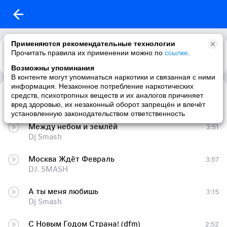
Применяются рекомендательные технологии
Прочитать правила их применении можно по
ссылке
.
Возможны упоминания
В контенте могут упоминаться наркотики и связанная с ними
информация. Незаконное потребление наркотических
А ты меня любишь
3:24
средств, психотропных веществ и их аналогов причиняет
Dj Smash
вред здоровью, их незаконный оборот запрещён и влечёт
установленную законодательством ответственность
Между небом и землёй
3:51
Dj Smash
Москва Ждёт Февраль
3:57
DJ. SMASH
А ты меня любишь
3:15
Dj Smash
С Новым Годом Страна! (dfm)
2:52