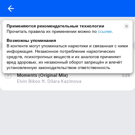
Применяются рекомендательные технологии
Прочитать правила их применении можно по
ссылке
.
Возможны упоминания
В контенте могут упоминаться наркотики и связанная с ними
информация. Незаконное потребление наркотических
Moments
2:27
средств, психотропных веществ и их аналогов причиняет
Elvin Bikoo feat. Dilara Kazimova
вред здоровью, их незаконный оборот запрещён и влечёт
установленную законодательством ответственность
Moments (Original Mix)
3:29
Elvin Bikoo ft. Dilara Kazimova