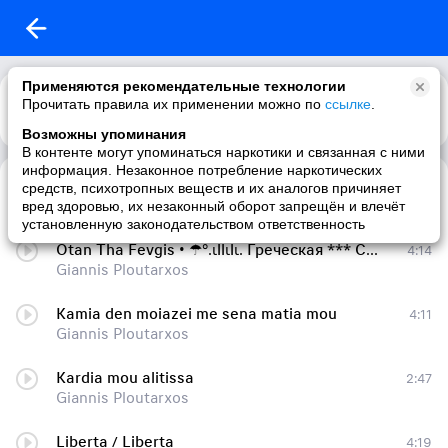
Применяются рекомендательные технологии
Прочитать правила их применении можно по
ссылке
.
Возможны упоминания
В контенте могут упоминаться наркотики и связанная с ними
информация. Незаконное потребление наркотических
Se thelo
3:45
средств, психотропных веществ и их аналогов причиняет
Giannis Ploutarxos
вред здоровью, их незаконный оборот запрещён и влечёт
установленную законодательством ответственность
Otan Tha Fevgis • ☂°.ιllιlι. Греческая *** СУПЕР *** ЛЮБИМАЯ *** для танца
4:14
Giannis Ploutarxos
Kamia den moiazei me sena matia mou
4:11
Giannis Ploutarxos
Kardia mou alitissa
2:47
Giannis Ploutarxos
Liberta / Liberta
4:19