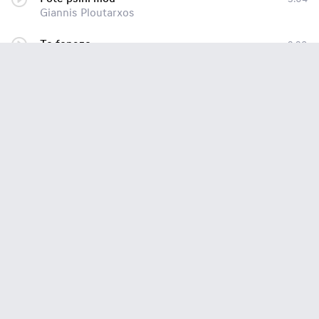
Giannis Ploutarxos
To fonazo
3:39
Giannis Ploutarxos
na sai kala
3:20
Giannis Ploutarxos
Δε γίνεται
3:27
Giannis Ploutarxos
Na'sai Kala [с сайта
3:22
Giannis Ploutarxos
Thisauros
3:19
Giannis Ploutarxos
Mia megali agapi
3:39
Giannis Ploutarxos