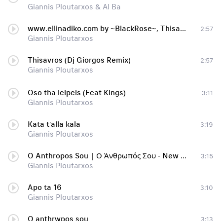
Giannis Ploutarxos & Al Ba
www.ellinadiko.com by ~BlackRose~, Thisavros (Dj Giorgos Remix), www.ellinadiko.com by ~BlackRose~
2:57
Giannis Ploutarxos
Thisavros (Dj Giorgos Remix)
2:57
Giannis Ploutarxos
Oso tha leipeis (Feat Kings)
3:11
Giannis Ploutarxos
Kata t'alla kala
3:19
Giannis Ploutarxos
O Anthropos Sou | Ο Άνθρωπός Σου - New single 2014
3:15
Giannis Ploutarxos
Apo ta 16
3:10
Giannis Ploutarxos
O anthrwpos sou
3:13