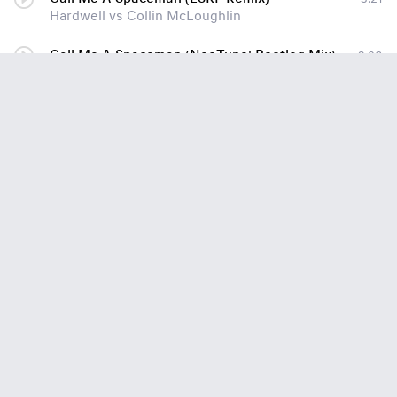
Hardwell vs Collin McLoughlin
Call Me A Spaceman (NeoTune! Bootleg Mix)
3:28
Hardwell vs. Collin McLoughlin
Call Me A Spaceman (NeoTune! Bootleg Mix)l
3:28
Hardwell vs. Collin McLoughlin
Call Me A Spaceman (Addictive Elements Edit) (www.promuzic.com)
4:23
Hardwell vs Collin McLoughlin
Call Me A Spaceman
4:23
Hardwell vs Collin McLoughlin
Call Me A Spaceman (Unplugged Version)
4:18
Hardwell vs. Collin McLoughlin
(Addictive Elements Edit) [Radio Edit]
4:23
Hardwell vs Collin McLoughlin
call me a spaceman
2:19