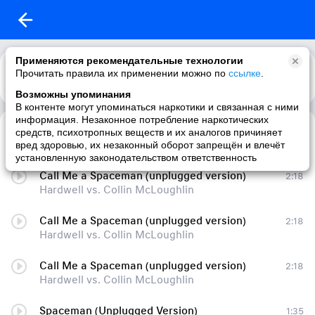
Применяются рекомендательные технологии
Прочитать правила их применении можно по
ссылке
.
Возможны упоминания
В контенте могут упоминаться наркотики и связанная с ними
информация. Незаконное потребление наркотических
Call Me a Spaceman (unplugged version)
2:18
средств, психотропных веществ и их аналогов причиняет
Hardwell vs. Collin McLoughlin
вред здоровью, их незаконный оборот запрещён и влечёт
установленную законодательством ответственность
Call Me a Spaceman (unplugged version)
2:18
Hardwell vs. Collin McLoughlin
Call Me a Spaceman (unplugged version)
2:18
Hardwell vs. Collin McLoughlin
Call Me a Spaceman (unplugged version)
2:18
Hardwell vs. Collin McLoughlin
Spaceman (Unplugged Version)
1:35