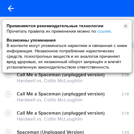
Применяются рекомендательные технологии
Прочитать правила их применении можно по
ссылке
.
Возможны упоминания
В контенте могут упоминаться наркотики и связанная с ними
информация. Незаконное потребление наркотических
Call Me a Spaceman (unplugged version)
2:18
средств, психотропных веществ и их аналогов причиняет
Hardwell vs. Collin McLoughlin
вред здоровью, их незаконный оборот запрещён и влечёт
установленную законодательством ответственность
Call Me a Spaceman (unplugged version)
2:18
Hardwell vs. Collin McLoughlin
Call Me a Spaceman (unplugged version)
2:18
Hardwell vs. Collin McLoughlin
Call Me a Spaceman (unplugged version)
2:18
Hardwell vs. Collin McLoughlin
Spaceman (Unplugged Version)
1:35