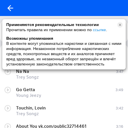
Применяются рекомендательные технологии
Прочитать правила их применении можно по
ссылке
.
Возможны упоминания
В контенте могут упоминаться наркотики и связанная с ними
информация. Незаконное потребление наркотических
Slow Motion vk.com/itunesmusic_inc
3:17
средств, психотропных веществ и их аналогов причиняет
Trey Songz
вред здоровью, их незаконный оборот запрещён и влечёт
установленную законодательством ответственность
Na Na
3:47
Trey Songz
Go Getta
3:49
Young Jeezy
Touchin, Lovin
3:42
Trey Songz
About You vk.com/public32714461
3:16