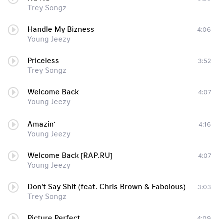
Trey Songz
Handle My Bizness
4:06
Young Jeezy
Priceless
3:52
Trey Songz
Welcome Back
4:07
Young Jeezy
Amazin'
4:16
Young Jeezy
Welcome Back [RAP.RU]
4:07
Young Jeezy
Don't Say Shit (feat. Chris Brown & Fabolous)
3:03
Trey Songz
Picture Perfect
4:09