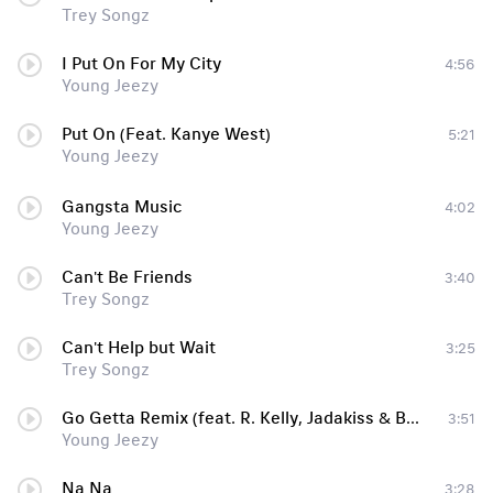
Trey Songz
I Put On For My City
4:56
Young Jeezy
Put On (Feat. Kanye West)
5:21
Young Jeezy
Gangsta Music
4:02
Young Jeezy
Can't Be Friends
3:40
Trey Songz
Can't Help but Wait
3:25
Trey Songz
Go Getta Remix (feat. R. Kelly, Jadakiss & Bun B)
3:51
Young Jeezy
Na Na
3:28