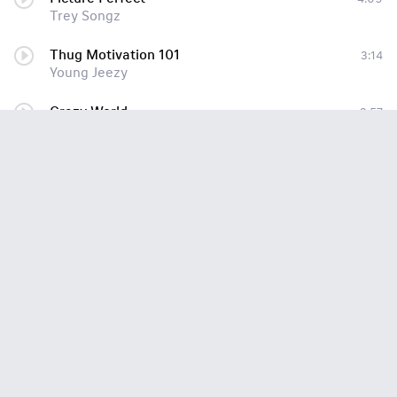
Trey Songz
Thug Motivation 101
3:14
Young Jeezy
Crazy World
3:57
Young Jeezy
Trap Star
3:52
Young Jeezy
That's How Ya Feel
4:03
Young Jeezy
And Then What
4:05
Young Jeezy
Hustlaz Ambition (Album Version (Explicit)) (Album Version (Explicit))
3:39
Young Jeezy