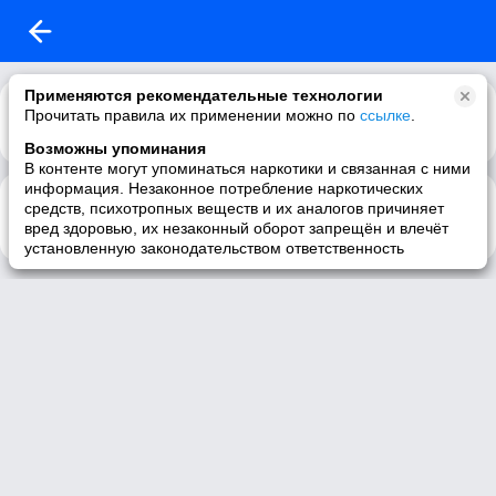
Применяются рекомендательные технологии
Прочитать правила их применении можно по
ссылке
.
Возможны упоминания
В контенте могут упоминаться наркотики и связанная с ними
информация. Незаконное потребление наркотических
Lost In A Circle (R.I.B. & Seven 24 Mix)
4:33
средств, психотропных веществ и их аналогов причиняет
MFM - York, Hammer Ft. Asheni
вред здоровью, их незаконный оборот запрещён и влечёт
установленную законодательством ответственность