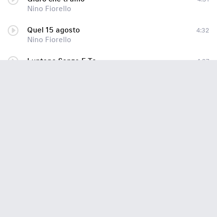
Nino Fiorello
Quel 15 agosto
4:32
Nino Fiorello
Luntano Senza E Te
1:37
Nino Fiorello
Che voglia
3:45
Nino Fiorello
Vai
2:10
Nino Fiorello
05. Nino fiorello - San Valentino
4:05
Nino Fiorello
Aggio scigliuto a tte
2:47
Nino Fiorello