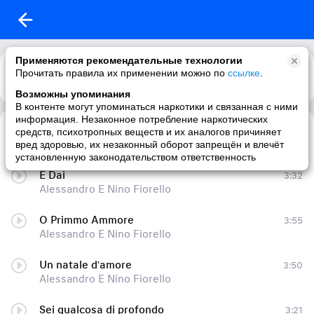
Применяются рекомендательные технологии
Прочитать правила их применении можно по
ссылке
.
Возможны упоминания
В контенте могут упоминаться наркотики и связанная с ними
информация. Незаконное потребление наркотических
Un Natale D'Amore
4:16
средств, психотропных веществ и их аналогов причиняет
Alessandro E Nino Fiorello
вред здоровью, их незаконный оборот запрещён и влечёт
установленную законодательством ответственность
E Dai
3:32
Alessandro E Nino Fiorello
O Primmo Ammore
3:55
Alessandro E Nino Fiorello
Un natale d'amore
3:50
Alessandro E Nino Fiorello
Sei qualcosa di profondo
3:21