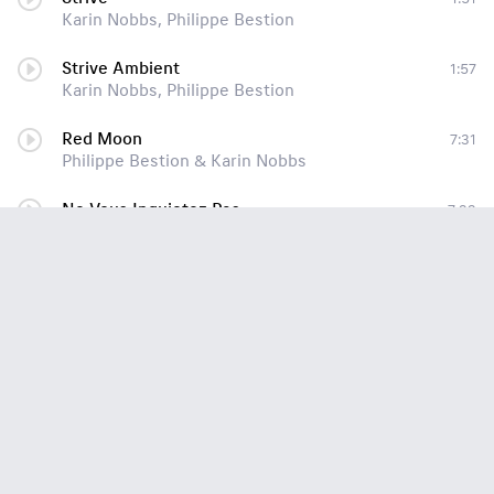
Karin Nobbs, Philippe Bestion
Strive Ambient
1:57
Karin Nobbs, Philippe Bestion
Red Moon
7:31
Philippe Bestion & Karin Nobbs
Ne Vous Inquietez Pas
7:33
Philippe Bestion & Karin Nobbs
Sunshine Mood
8:10
Philippe Bestion & Karin Nobbs
Vapeur D'Orient
7:52
Philippe Bestion, Karin Nobbs
rewind
7:37
Philippe Bestion & Karin Nobbs
Arpege fraicheur
8:12