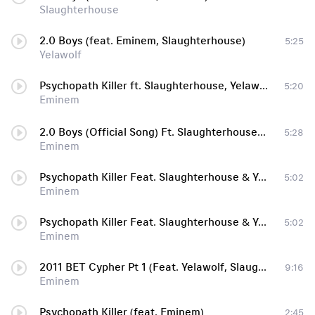
Slaughterhouse
2.0 Boys (feat. Eminem, Slaughterhouse)
5:25
Yelawolf
Psychopath Killer ft. Slaughterhouse, Yelawolf [Новый Рэп]
5:20
Eminem
2.0 Boys (Official Song) Ft. Slaughterhouse , Yelawolf
5:28
Eminem
Psychopath Killer Feat. Slaughterhouse & Yelawolf (Prod. By Just Blaze, Boi-1da & The Maven Boys)
5:02
Eminem
Psychopath Killer Feat. Slaughterhouse & Yelawolf [NIGGAS ᐂ UNIVERSITY]
5:02
Eminem
2011 BET Cypher Pt 1 (Feat. Yelawolf, Slaughterhouse)
9:16
Eminem
Psychopath Killer (feat. Eminem)
2:45