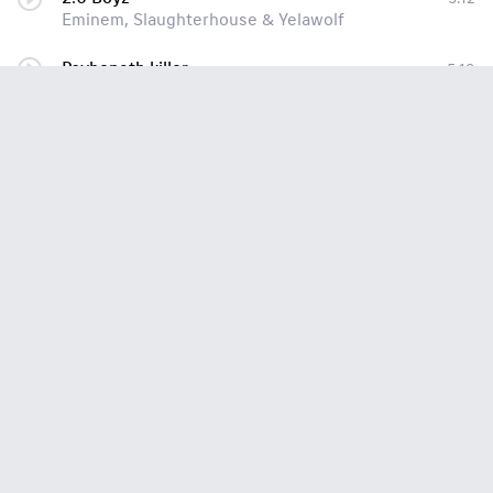
Eminem, Slaughterhouse & Yelawolf
Psyhopath killer
5:19
Yelawolf & Slaughterhouse & Eminem
B.E.T. Shady 2.0 Cypher 2011
9:17
Eminem & Slaughterhouse & Yelawolf
Psychopath Killer (feat. Eminem & Yelawolf)
0:30
Slaughterhouse
Psycopath Killer (feat. Eminem & Yelawolf)
0:30
Slaughterhouse
Psycopath Killer(Snippet)[2014]
1:00
Slaughterhouse Feat Yelawolf, Eminem
Psychopath Killer
3:12
Slaughterhouse, Eminem and Yelawolf