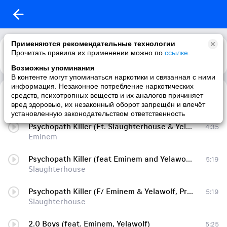
Применяются рекомендательные технологии
Прочитать правила их применении можно по
ссылке
.
Возможны упоминания
В контенте могут упоминаться наркотики и связанная с ними
информация. Незаконное потребление наркотических
Psycopath Killer (feat. Eminem & Yelawolf)
1:00
средств, психотропных веществ и их аналогов причиняет
Slaughterhouse
вред здоровью, их незаконный оборот запрещён и влечёт
установленную законодательством ответственность
Psychopath Killer (Ft. Slaughterhouse & Yelawolf)
4:35
Eminem
Psychopath Killer (feat Eminem and Yelawolf)
5:19
Slaughterhouse
Psychopath Killer (F/ Eminem & Yelawolf, Prod. by Boi-1da, Just Blaze & The Mavens)
5:19
Slaughterhouse
2.0 Boys (feat. Eminem, Yelawolf)
5:25