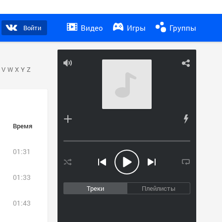
Видео
Игры
Группы
Войти
V
W
X
Y
Z
Время
01:31
01:33
Треки
Плейлисты
01:43