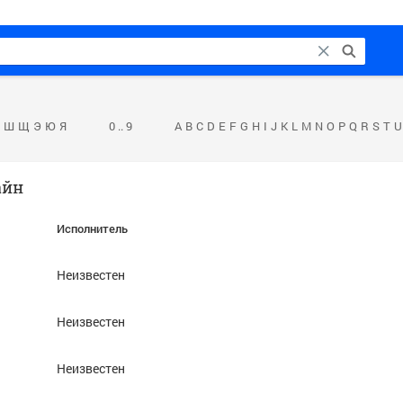
Ш
Щ
Э
Ю
Я
0 .. 9
A
B
C
D
E
F
G
H
I
J
K
L
M
N
O
P
Q
R
S
T
U
айн
Исполнитель
Неизвестен
Неизвестен
Неизвестен