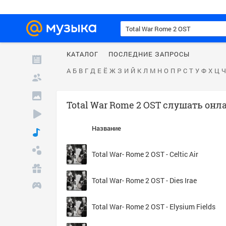
КАТАЛОГ
ПОСЛЕДНИЕ ЗАПРОСЫ
А
Б
В
Г
Д
Е
Ё
Ж
З
И
Й
К
Л
М
Н
О
П
Р
С
Т
У
Ф
Х
Ц
Ч
Total War Rome 2 OST слушать онл
Название
Total War- Rome 2 OST - Celtic Air
Total War- Rome 2 OST - Dies Irae
Total War- Rome 2 OST - Elysium Fields