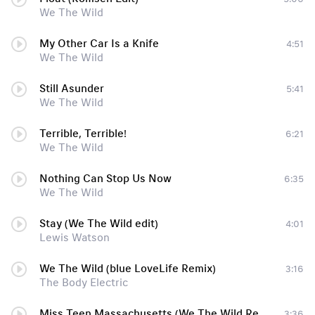
We The Wild
My Other Car Is a Knife
4:51
We The Wild
Still Asunder
5:41
We The Wild
Terrible, Terrible!
6:21
We The Wild
Nothing Can Stop Us Now
6:35
We The Wild
Stay (We The Wild edit)
4:01
Lewis Watson
We The Wild (blue LoveLife Remix)
3:16
The Body Electric
Miss Teen Massachusetts (We The Wild Remix)
3:36