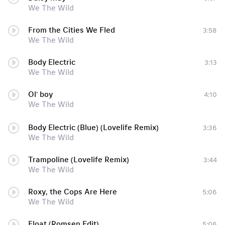
We The Wild
From the Cities We Fled
3:58
We The Wild
Body Electric
3:13
We The Wild
Ol' boy
4:10
We The Wild
Body Electric (Blue) (Lovelife Remix)
3:36
We The Wild
Trampoline (Lovelife Remix)
3:44
We The Wild
Roxy, the Cops Are Here
5:06
We The Wild
Float (Romsen Edit)
5:06