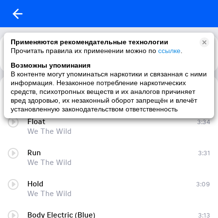
Применяются рекомендательные технологии
Прочитать правила их применении можно по
ссылке
.
Возможны упоминания
В контенте могут упоминаться наркотики и связанная с ними
информация. Незаконное потребление наркотических
Paper Plane
2:49
средств, психотропных веществ и их аналогов причиняет
We The Wild
вред здоровью, их незаконный оборот запрещён и влечёт
установленную законодательством ответственность
Float
3:34
We The Wild
Run
3:31
We The Wild
Hold
3:09
We The Wild
Body Electric (Blue)
3:13