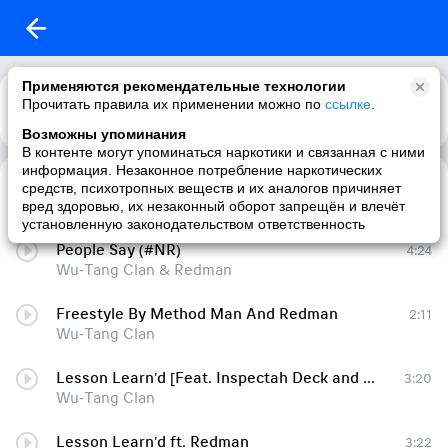
Применяются рекомендательные технологии
Прочитать правила их применении можно по
ссылке
.
Возможны упоминания
В контенте могут упоминаться наркотики и связанная с ними
информация. Незаконное потребление наркотических
Lesson Learn'd (Feat. Redman)
3:22
средств, психотропных веществ и их аналогов причиняет
Wu-Tang Clan
вред здоровью, их незаконный оборот запрещён и влечёт
установленную законодательством ответственность
People Say (#NR)
4:24
Wu-Tang Clan & Redman
Freestyle By Method Man And Redman
2:11
Wu-Tang Clan
Lesson Learn'd [Feat. Inspectah Deck and Redman]
3:20
Wu-Tang Clan
Lesson Learn'd ft. Redman
3:22