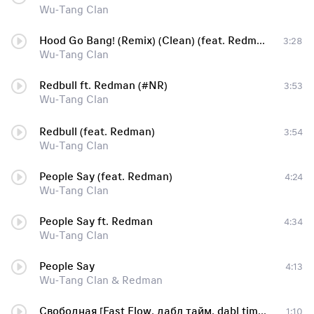
Wu-Tang Clan
Hood Go Bang! (Remix) (Clean) (feat. Redman, Method Man, Raekwon, U-God & Mathematics)
3:28
Wu-Tang Clan
Redbull ft. Redman (#NR)
3:53
Wu-Tang Clan
Redbull (feat. Redman)
3:54
Wu-Tang Clan
People Say (feat. Redman)
4:24
Wu-Tang Clan
People Say ft. Redman
4:34
Wu-Tang Clan
People Say
4:13
Wu-Tang Clan & Redman
Свободная [Fast Flow, дабл тайм, dabl time , Re-pac, Vendetta, ТГК, Chemodan, method man, redman, lebron , The RZA , Wu-tang clan , clan , instrumental , Сплав Слов , 50 cent , eminem , Баста , ak 47 , Gazgolder , Газгольдер , hip hop , snoop dogg ,
1:10