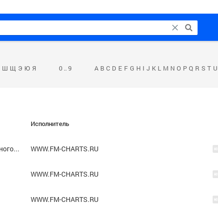
Ш
Щ
Э
Ю
Я
0 .. 9
A
B
C
D
E
F
G
H
I
J
K
L
M
N
O
P
Q
R
S
T
U
Исполнитель
Мохито - В жизни так бывает (Remake Многоточие)
WWW.FM-CHARTS.RU
WWW.FM-CHARTS.RU
WWW.FM-CHARTS.RU