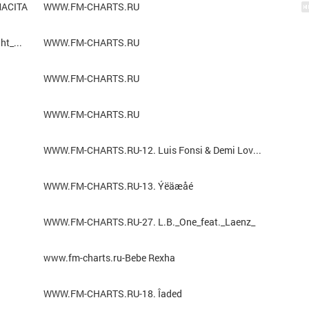
AMACITA
WWW.FM-CHARTS.RU
31. Kush_kush_fight_back_with_love_tonight_myzuka
WWW.FM-CHARTS.RU
WWW.FM-CHARTS.RU
WWW.FM-CHARTS.RU
WWW.FM-CHARTS.RU-12. Luis Fonsi & Demi Lovato
WWW.FM-CHARTS.RU-13. Ýëäæåé
WWW.FM-CHARTS.RU-27. L.B._One_feat._Laenz_
www.fm-charts.ru-Bebe Rexha
WWW.FM-CHARTS.RU-18. Îaded