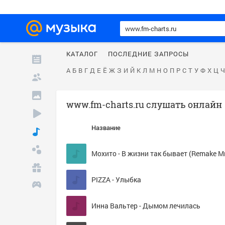
КАТАЛОГ
ПОСЛЕДНИЕ ЗАПРОСЫ
А
Б
В
Г
Д
Е
Ё
Ж
З
И
Й
К
Л
М
Н
О
П
Р
С
Т
У
Ф
Х
Ц
Ч
www.fm-charts.ru слушать онлайн
Название
PIZZA - Улыбка
Инна Вальтер - Дымом лечилась