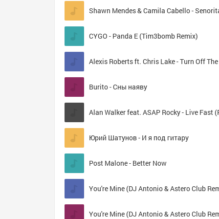
CYGO - Panda E (Tim3bomb Remix)
Alexis Roberts ft. Chris Lake - Turn Off The
Burito - Сны наяву
Юрий Шатунов - И я под гитару
Post Malone - Better Now
You're Mine (DJ Antonio & Astero Club Re
You're Mine (DJ Antonio & Astero Club Re