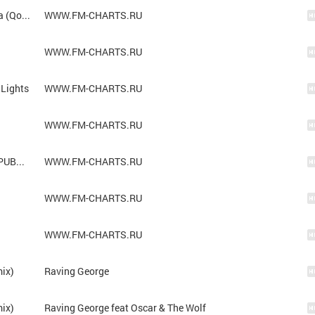
Shawn Mendes & Camila Cabello - Senorita (Qodes Remix)
WWW.FM-CHARTS.RU
WWW.FM-CHARTS.RU
 Lights
WWW.FM-CHARTS.RU
WWW.FM-CHARTS.RU
Alan Walker feat. ASAP Rocky - Live Fast (PUBGM)
WWW.FM-CHARTS.RU
WWW.FM-CHARTS.RU
WWW.FM-CHARTS.RU
mix)
Raving George
mix)
Raving George feat Oscar & The Wolf