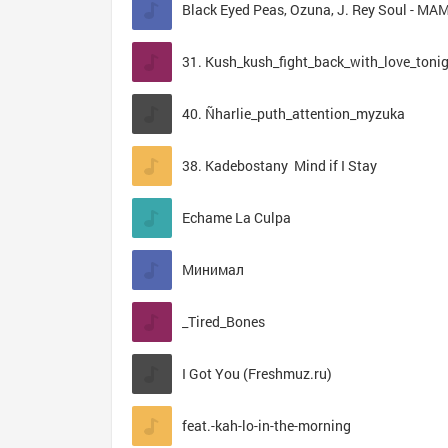
Black Eyed Peas, Ozuna, J. Rey Soul - M
40. Ñharlie_puth_attention_myzuka
38. Kadebostany  Mind if I Stay
Echame La Culpa
Минимал
_Tired_Bones
I Got You (Freshmuz.ru)
feat.-kah-lo-in-the-morning