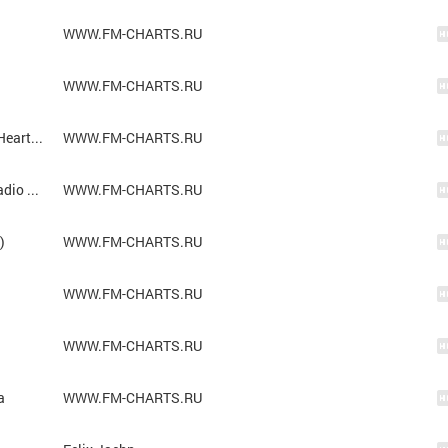
WWW.FM-CHARTS.RU
WWW.FM-CHARTS.RU
Armin van Buuren, Andreas Moe, Brennan Heart - All On Me
WWW.FM-CHARTS.RU
T1One & Inur - Вино помогает (Dreamer Radio Remix)
WWW.FM-CHARTS.RU
)
WWW.FM-CHARTS.RU
WWW.FM-CHARTS.RU
WWW.FM-CHARTS.RU
a
WWW.FM-CHARTS.RU