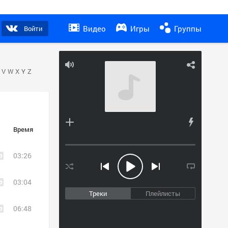
Видео
Игры
Группы
Войти
V
W
X
Y
Z
Время
03:26
03:04
Треки
Плейлисты
06:48