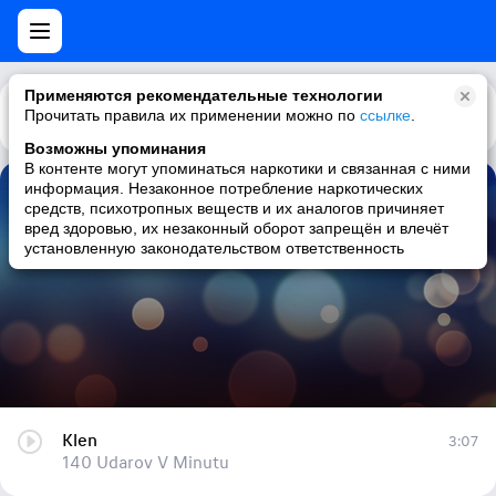
Применяются рекомендательные технологии
Прочитать правила их применении можно по
Каталог
Рекомендации
ссылке
.
Возможны упоминания
В контенте могут упоминаться наркотики и связанная с ними
информация. Незаконное потребление наркотических
Klen
средств, психотропных веществ и их аналогов причиняет
вред здоровью, их незаконный оборот запрещён и влечёт
140 Udarov V Minutu
установленную законодательством ответственность
Klen
3:07
140 Udarov V Minutu