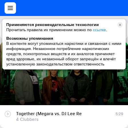
Применяются рекомендательные технологии
Прочитать правила их применении можно по
Каталог
Рекомендации
ссылке
.
Возможны упоминания
В контенте могут упоминаться наркотики и связанная с ними
информация. Незаконное потребление наркотических
Together (Megara vs. DJ Lee Re
средств, психотропных веществ и их аналогов причиняет
вред здоровью, их незаконный оборот запрещён и влечёт
4 Clubbers
установленную законодательством ответственность
Together (Megara vs. DJ Lee Re
5:29
4 Clubbers