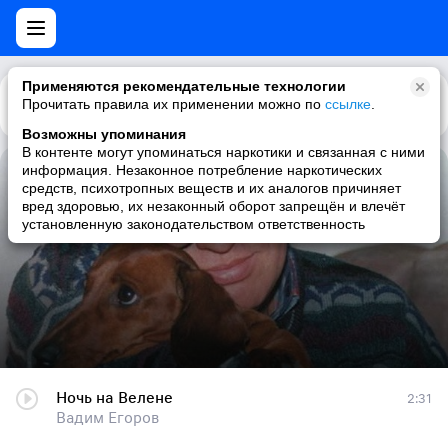
Применяются рекомендательные технологии
Прочитать правила их применении можно по
Каталог
Рекомендации
ссылке
.
Возможны упоминания
В контенте могут упоминаться наркотики и связанная с ними
информация. Незаконное потребление наркотических
Ночь на Велене
средств, психотропных веществ и их аналогов причиняет
вред здоровью, их незаконный оборот запрещён и влечёт
Вадим Егоров
установленную законодательством ответственность
Ночь на Велене
2:31
Вадим Егоров