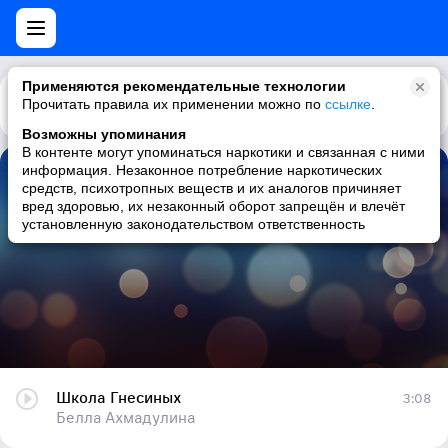
Применяются рекомендательные технологии
Прочитать правила их применении можно по
Каталог
Рекомендации
ссылке
.
Возможны упоминания
В контенте могут упоминаться наркотики и связанная с ними
информация. Незаконное потребление наркотических
Школа Гнесиных
средств, психотропных веществ и их аналогов причиняет
вред здоровью, их незаконный оборот запрещён и влечёт
Белла Ахмадулина
установленную законодательством ответственность
Школа Гнесиных
3:08
Белла Ахмадулина