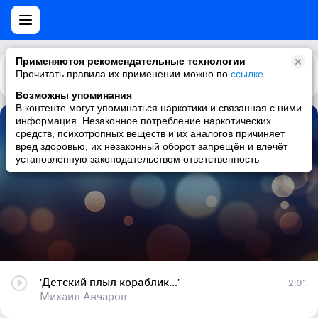
Применяются рекомендательные технологии
Прочитать правила их применении можно по
Каталог
Рекомендации
ссылке
.
Возможны упоминания
В контенте могут упоминаться наркотики и связанная с ними
информация. Незаконное потребление наркотических
'Детский плыл кораблик...'
средств, психотропных веществ и их аналогов причиняет
вред здоровью, их незаконный оборот запрещён и влечёт
Михаил Анчаров
установленную законодательством ответственность
'Детский плыл кораблик...'
2:01
Михаил Анчаров