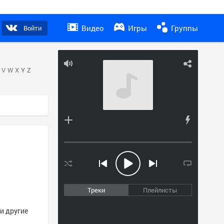
Видео
Игры
Группы
Войти
V
W
X
Y
Z
Треки
Плейлисты
и другие