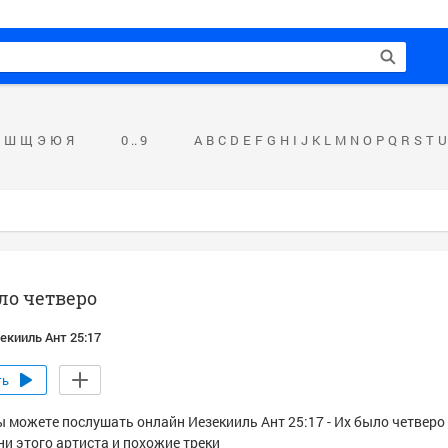
Ш
Щ
Э
Ю
Я
0 .. 9
A
B
C
D
E
F
G
H
I
J
K
L
M
N
O
P
Q
R
S
T
U
ло четверо
екииль Ант 25:17
ть
ы можете послушать онлайн Иезекииль Ант 25:17 - Их было четверо 
ни этого артиста и похожие треки