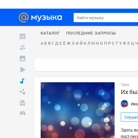
КАТАЛОГ
ПОСЛЕДНИЕ ЗАПРОСЫ
А
Б
В
Г
Д
Е
Ё
Ж
З
И
Й
К
Л
М
Н
О
П
Р
С
Т
У
Ф
Х
Ц
Ч
Трек
Их бы
Иез
Слуша
Здесь в
mp3 пес