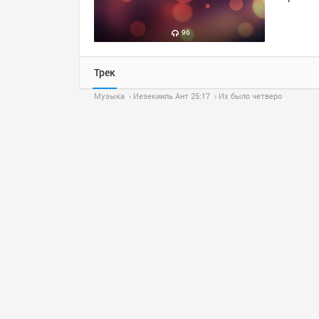
96
Трек
Музыка
Иезекииль Ант 25:17
Их было четверо