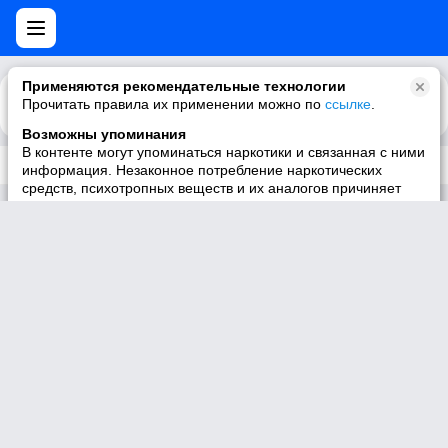
Применяются рекомендательные технологии
Прочитать правила их применении можно по
Каталог
Рекомендации
ссылке
.
Возможны упоминания
В контенте могут упоминаться наркотики и связанная с ними
Трек не существует
информация. Незаконное потребление наркотических
средств, психотропных веществ и их аналогов причиняет
вред здоровью, их незаконный оборот запрещён и влечёт
установленную законодательством ответственность