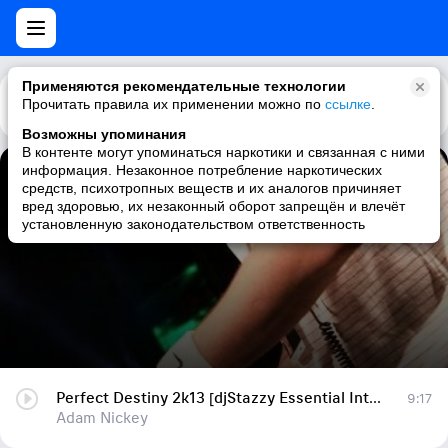
Применяются рекомендательные технологии
Прочитать правила их применении можно по
Каталог
Рекомендации
ссылке
.
Возможны упоминания
В контенте могут упоминаться наркотики и связанная с ними
информация. Незаконное потребление наркотических
Perfect Destiny 2k13 [djStazzy Essential Intro Mix]
средств, психотропных веществ и их аналогов причиняет
вред здоровью, их незаконный оборот запрещён и влечёт
Adam Nickey
установленную законодательством ответственность
Perfect Destiny 2k13 [djStazzy Essential Intro Mix]
9:17
Adam Nickey